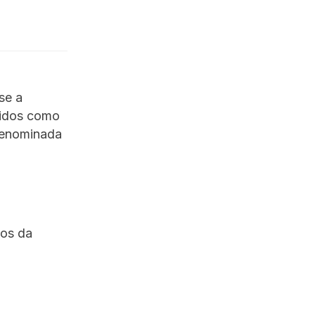
se a
cidos como
 denominada
aos da