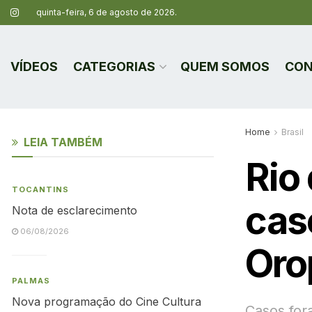
quinta-feira, 6 de agosto de 2026.
VÍDEOS
CATEGORIAS
QUEM SOMOS
CON
Home
Brasil
LEIA TAMBÉM
Rio 
TOCANTINS
cas
Nota de esclarecimento
06/08/2026
Oro
PALMAS
Nova programação do Cine Cultura
Casos for