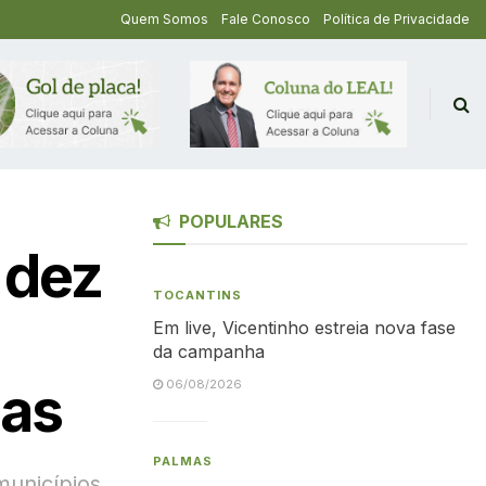
Quem Somos
Fale Conosco
Política de Privacidade
POPULARES
 dez
TOCANTINS
Em live, Vicentinho estreia nova fase
da campanha
ias
06/08/2026
PALMAS
municípios