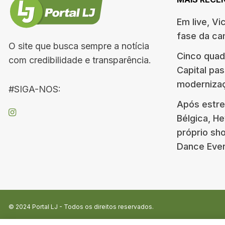
Em live, Vi
fase da c
O site que busca sempre a notícia
Cinco quad
com credibilidade e transparência.
Capital pa
moderniza
#SIGA-NOS:
Após estre
Bélgica, H
próprio s
Dance Eve
© 2024
Portal LJ
- Todos os direitos reservados.