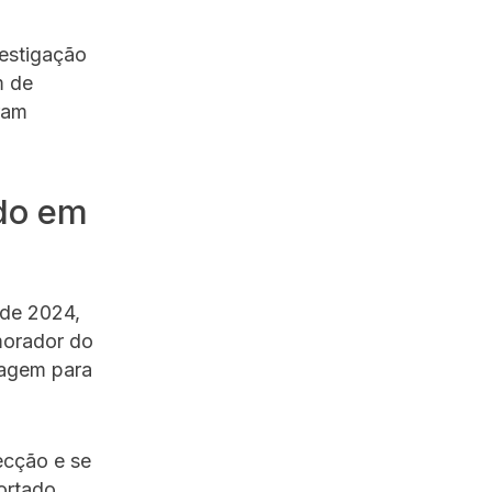
vestigação
m de
ram
ado em
 de 2024,
morador do
viagem para
ecção e se
ortado,