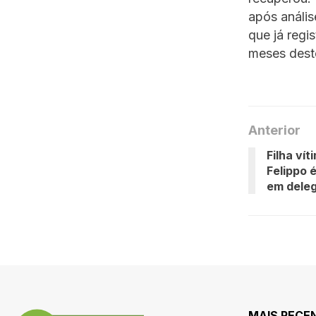
após análi
que já regi
meses dest
Anterior
Filha ví
Felippo 
em deleg
MAIS RECE