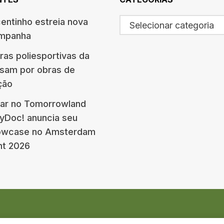
centinho estreia nova
Selecionar categoria
ampanha
ras poliesportivas da
ssam por obras de
ção
ar no Tomorrowland
eyDoc! anuncia seu
howcase no Amsterdam
nt 2026