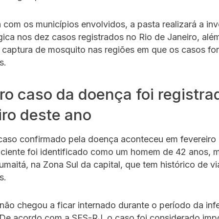
 com os municípios envolvidos, a pasta realizará a in
ica nos dez casos registrados no Rio de Janeiro, alé
a captura de mosquito nas regiões em que os casos fo
s.
ro caso da doença foi registr
iro deste ano
 caso confirmado pela doença aconteceu em fevereiro
aciente foi identificado como um homem de 42 anos, 
umaitá, na Zona Sul da capital, que tem histórico de 
s.
não chegou a ficar internado durante o período da inf
 De acordo com a SES-RJ, o caso foi considerado imp