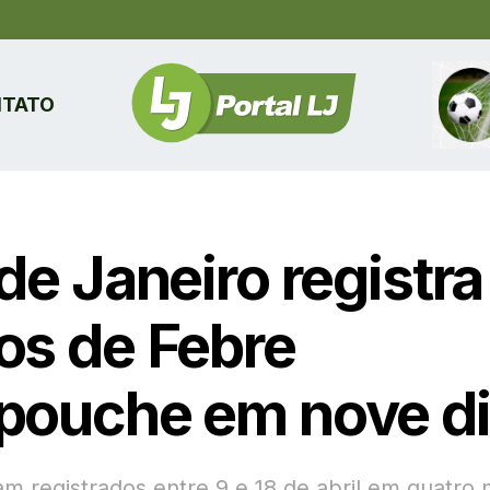
TATO
de Janeiro registra
os de Febre
pouche em nove d
am registrados entre 9 e 18 de abril em quatro 