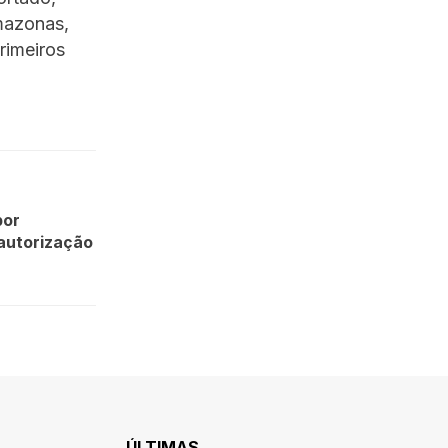
mazonas,
rimeiros
por
autorização
ÚLTIMAS