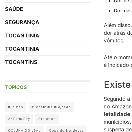
Dor de 
SAÚDE
Dor nas 
SEGURANÇA
Além disso,
dor atrás d
TOCANTINIA
vômitos.
TOCANTINIA
Até o momen
TOCANTINS
é indicado
Existe
TÓPICOS
Segundo a s
no Amazona
#Palmas
#Tocantins #Lajeado
letalidade
2° Farm Day
Athletico
municípios
suspeita de
COLUNA DO LEAL
Copa do Nordeste