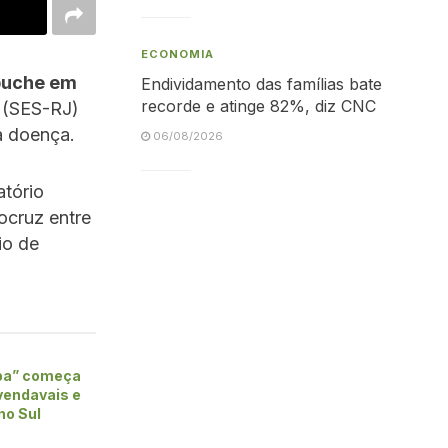
ECONOMIA
opuche em
Endividamento das famílias bate
recorde e atinge 82%, diz CNC
 (SES-RJ)
a doença.
06/08/2026
atório
iocruz entre
io de
ba” começa
vendavais e
no Sul