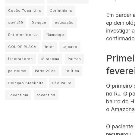
Copão Tocantins
Corinthians
Em parceria
epidemiológ
covid19
Dengue
educação
investigar 
Entretenimento
flamengo
confirmado
GOL DE PLACA
Inter
Lajeado
Primei
Libertadores
Miracema
Palmas
fevere
palmeiras
Paris 2024
Política
Seleção Brasileira
São Paulo
O primeiro
no RJ. O p
Tocantinia
tocantins
bairro do H
o Amazona
O paciente 
recuperou.