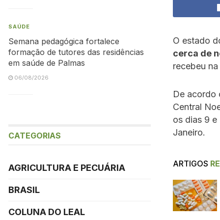
SAÚDE
O estado 
Semana pedagógica fortalece
formação de tutores das residências
cerca de n
em saúde de Palmas
recebeu na 
06/08/2026
De acordo c
Central Noe
os dias 9 e 
Janeiro.
CATEGORIAS
ARTIGOS
R
AGRICULTURA E PECUÁRIA
BRASIL
COLUNA DO LEAL