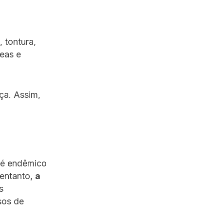
 tontura,
seas e
ça. Assim,
a é endêmico
 entanto,
a
s
sos de