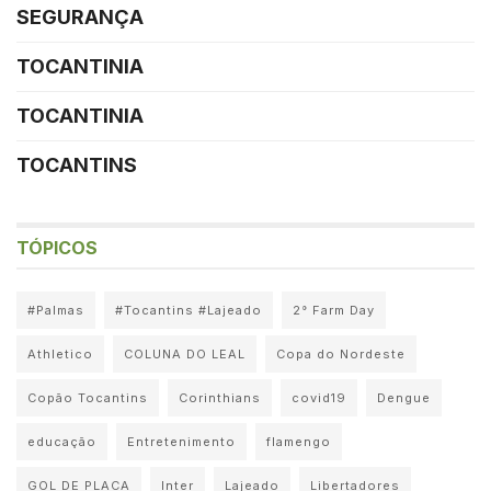
SEGURANÇA
TOCANTINIA
TOCANTINIA
TOCANTINS
TÓPICOS
#Palmas
#Tocantins #Lajeado
2° Farm Day
Athletico
COLUNA DO LEAL
Copa do Nordeste
Copão Tocantins
Corinthians
covid19
Dengue
educação
Entretenimento
flamengo
GOL DE PLACA
Inter
Lajeado
Libertadores