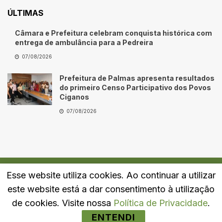
ÚLTIMAS
Câmara e Prefeitura celebram conquista histórica com
entrega de ambulância para a Pedreira
07/08/2026
Prefeitura de Palmas apresenta resultados
do primeiro Censo Participativo dos Povos
Ciganos
07/08/2026
Esse website utiliza cookies. Ao continuar a utilizar
Quem Somos
Fale Conosco
Política de Privacidade
este website está a dar consentimento à utilização
© 2024
Portal LJ
- Todos os direitos reservados.
de cookies. Visite nossa
Política de Privacidade
.
ENTENDI