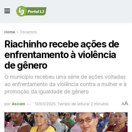
Home
Tocantins
Riachinho recebe ações de
enfrentamento à violência
de gênero
O município recebeu uma série de ações voltadas
ao enfrentamento da violência contra a mulher e à
promoção da igualdade de gênero
A
por
Ascom
13/03/2025
Tempo de leitura: 2 minutos
A