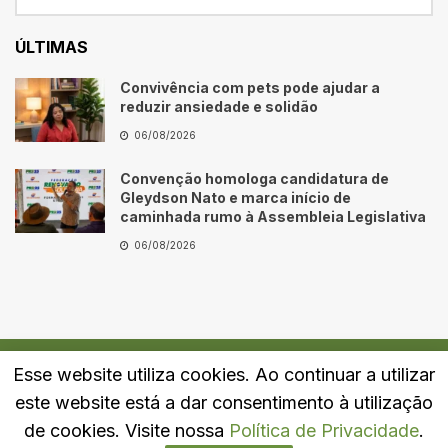
ÚLTIMAS
Convivência com pets pode ajudar a
reduzir ansiedade e solidão
06/08/2026
Convenção homologa candidatura de
Gleydson Nato e marca início de
caminhada rumo à Assembleia Legislativa
06/08/2026
Esse website utiliza cookies. Ao continuar a utilizar
Quem Somos
Fale Conosco
Política de Privacidade
este website está a dar consentimento à utilização
© 2024
Portal LJ
- Todos os direitos reservados.
de cookies. Visite nossa
Política de Privacidade
.