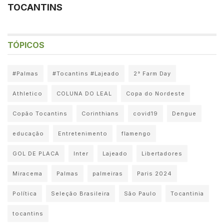
TOCANTINS
TÓPICOS
#Palmas
#Tocantins #Lajeado
2° Farm Day
Athletico
COLUNA DO LEAL
Copa do Nordeste
Copão Tocantins
Corinthians
covid19
Dengue
educação
Entretenimento
flamengo
GOL DE PLACA
Inter
Lajeado
Libertadores
Miracema
Palmas
palmeiras
Paris 2024
Política
Seleção Brasileira
São Paulo
Tocantinia
tocantins