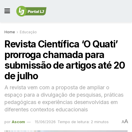
Home
Educação
Revista Científica ‘O Quati’
prorroga chamada para
submissão de artigos até 20
de julho
A revista vem com a proposta de ampliar o
espaço para a divulgação de pesquisas, práticas
pedagógicas e experiências desenvolvidas em
diferentes contextos educacionais
A
por
Ascom
15/06/2026
Tempo de leitura: 2 minutos
A