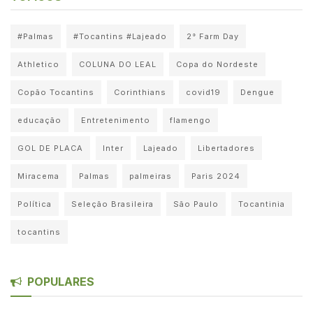
#Palmas
#Tocantins #Lajeado
2° Farm Day
Athletico
COLUNA DO LEAL
Copa do Nordeste
Copão Tocantins
Corinthians
covid19
Dengue
educação
Entretenimento
flamengo
GOL DE PLACA
Inter
Lajeado
Libertadores
Miracema
Palmas
palmeiras
Paris 2024
Política
Seleção Brasileira
São Paulo
Tocantinia
tocantins
POPULARES