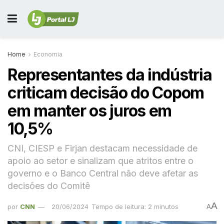
Home
Economia
Representantes da indústria
criticam decisão do Copom
em manter os juros em
10,5%
CNI, CIESP e Firjan destacam necessidade de
apoio ao setor e sinalizam que atritos entre o
governo e o Banco Central não deve afetar as
decisões do Comitê
A
por
CNN
20/06/2024
Tempo de leitura: 2 minutos
A