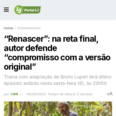
Home
Entretenimento
“Renascer”: na reta final,
autor defende
“compromisso com a versão
original”
Trama com adaptação de Bruno Luperi terá último
episódio exibido nesta sexta-feira (6), às 20h50
A
por
CNN
06/09/2024
Tempo de leitura: 2 minutos
A