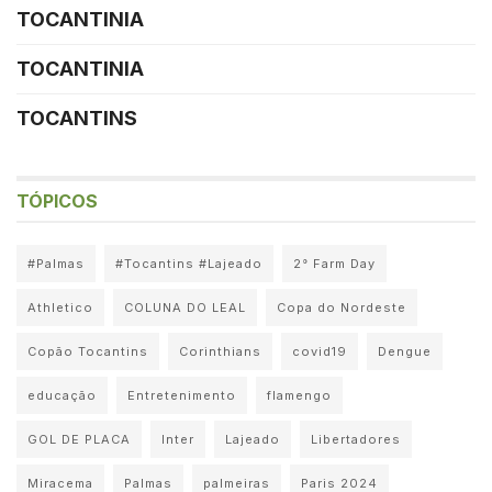
TOCANTINIA
TOCANTINIA
TOCANTINS
TÓPICOS
#Palmas
#Tocantins #Lajeado
2° Farm Day
Athletico
COLUNA DO LEAL
Copa do Nordeste
Copão Tocantins
Corinthians
covid19
Dengue
educação
Entretenimento
flamengo
GOL DE PLACA
Inter
Lajeado
Libertadores
Miracema
Palmas
palmeiras
Paris 2024