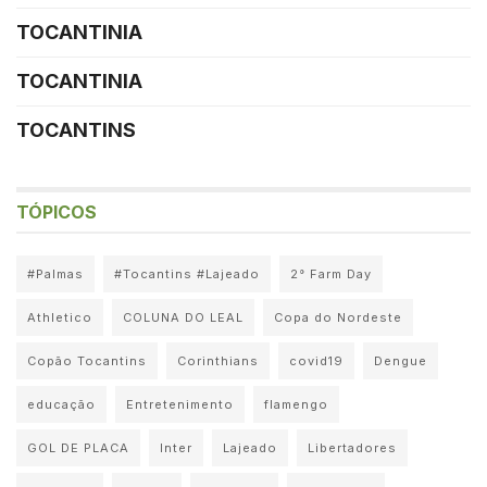
TOCANTINIA
TOCANTINIA
TOCANTINS
TÓPICOS
#Palmas
#Tocantins #Lajeado
2° Farm Day
Athletico
COLUNA DO LEAL
Copa do Nordeste
Copão Tocantins
Corinthians
covid19
Dengue
educação
Entretenimento
flamengo
GOL DE PLACA
Inter
Lajeado
Libertadores