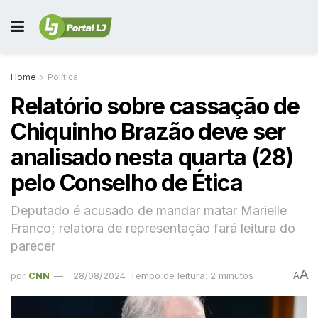
Home
Política
Relatório sobre cassação de
Chiquinho Brazão deve ser
analisado nesta quarta (28)
pelo Conselho de Ética
Deputado é acusado de mandar matar Marielle
Franco; relatora de representação fará leitura do
parecer
A
por
CNN
28/08/2024
Tempo de leitura: 2 minutos
A