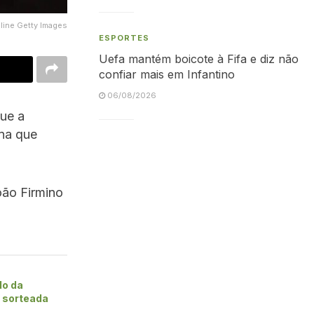
nline Getty Images
ESPORTES
Uefa mantém boicote à Fifa e diz não
confiar mais em Infantino
06/08/2026
que a
ana que
oão Firmino
do da
4 sorteada