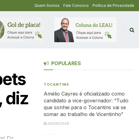
Quem Somos
Fale Conosco
Política de Privacidade
POPULARES
bets
TOCANTINS
 diz
Amélio Cayres é oficializado como
candidato a vice-governador: “Tudo
que sonhei para o Tocantins vai se
somar ao trabalho de Vicentinho”
06/08/2026
al Dr.