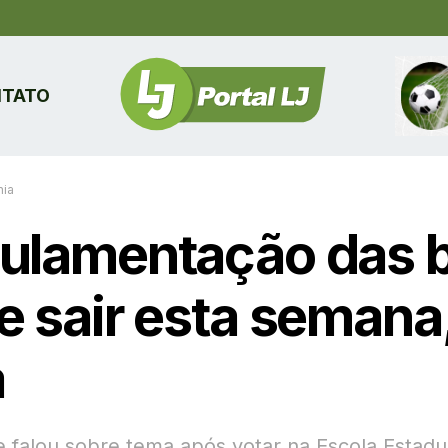
TATO
ia
ulamentação das 
e sair esta semana,
a
e falou sobre tema após votar na Escola Estadu