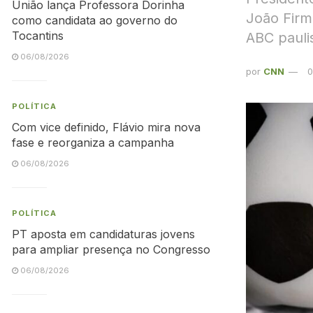
União lança Professora Dorinha
João Firm
como candidata ao governo do
Tocantins
ABC pauli
06/08/2026
por
CNN
0
POLÍTICA
Com vice definido, Flávio mira nova
fase e reorganiza a campanha
06/08/2026
POLÍTICA
PT aposta em candidaturas jovens
para ampliar presença no Congresso
06/08/2026