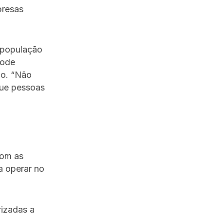
presas
 população
pode
io. “Não
que pessoas
om as
a operar no
rizadas a