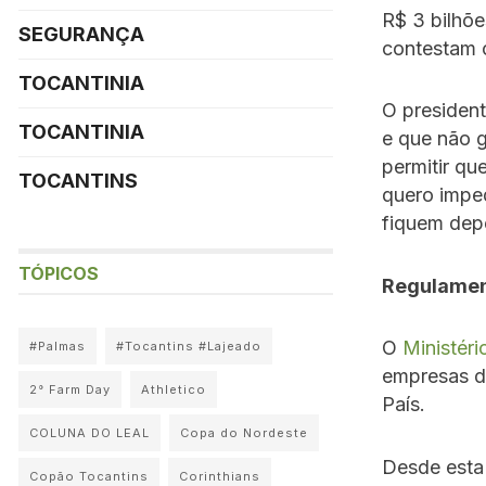
R$ 3 bilhõe
SEGURANÇA
contestam 
TOCANTINIA
O presiden
TOCANTINIA
e que não 
permitir qu
TOCANTINS
quero imped
fiquem dep
TÓPICOS
Regulame
O
Ministéri
#Palmas
#Tocantins #Lajeado
empresas de
2° Farm Day
Athletico
País.
COLUNA DO LEAL
Copa do Nordeste
Desde esta 
Copão Tocantins
Corinthians