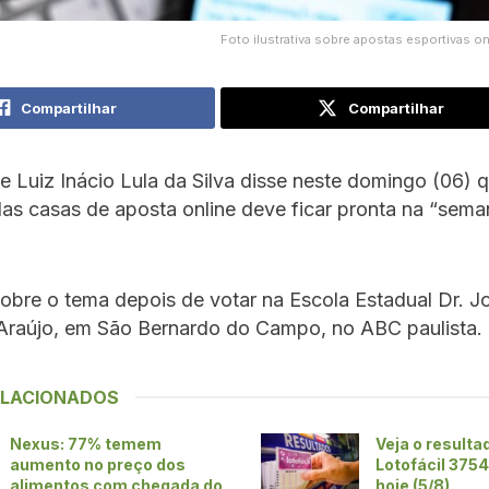
Foto ilustrativa sobre apostas esportivas o
Compartilhar
Compartilhar
e Luiz Inácio Lula da Silva disse neste domingo (06) 
as casas de aposta online deve ficar pronta na “sem
sobre o tema depois de votar na Escola Estadual Dr. J
 Araújo, em São Bernardo do Campo, no ABC paulista.
ELACIONADOS
Nexus: 77% temem
Veja o resulta
aumento no preço dos
Lotofácil 375
alimentos com chegada do
hoje (5/8)