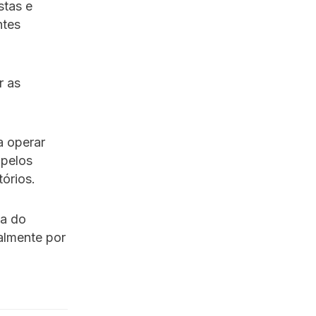
stas e
ntes
r as
a operar
 pelos
órios.
ia do
almente por