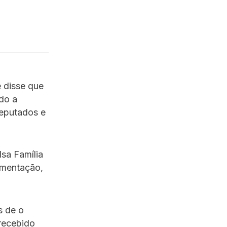
e disse que
do a
Deputados e
sa Família
amentação,
s de o
recebido