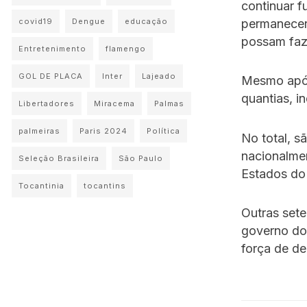
continuar f
permanecerã
covid19
Dengue
educação
possam faze
Entretenimento
flamengo
GOL DE PLACA
Inter
Lajeado
Mesmo após
quantias, i
Libertadores
Miracema
Palmas
palmeiras
Paris 2024
Política
No total, s
nacionalmen
Seleção Brasileira
São Paulo
Estados do 
Tocantinia
tocantins
Outras sete
governo do 
força de de