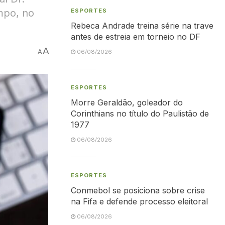
mpo, no
ESPORTES
Rebeca Andrade treina série na trave
antes de estreia em torneio no DF
A
A
06/08/2026
ESPORTES
Morre Geraldão, goleador do
Corinthians no título do Paulistão de
1977
06/08/2026
ESPORTES
Conmebol se posiciona sobre crise
na Fifa e defende processo eleitoral
06/08/2026