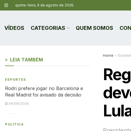
quinta-feira, 6 de agosto de 2026.
VÍDEOS
CATEGORIAS
QUEM SOMOS
CON
Home
Econom
LEIA TAMBÉM
Reg
ESPORTES
dev
Rodri prefere jogar no Barcelona e
Real Madrid foi avisado da decisão
Lul
06/08/2026
POLÍTICA
President