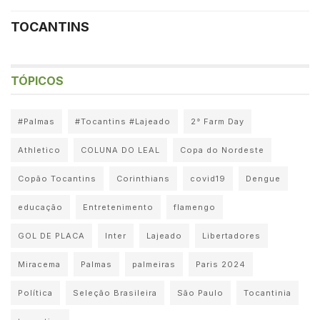
TOCANTINS
TÓPICOS
#Palmas
#Tocantins #Lajeado
2° Farm Day
Athletico
COLUNA DO LEAL
Copa do Nordeste
Copão Tocantins
Corinthians
covid19
Dengue
educação
Entretenimento
flamengo
GOL DE PLACA
Inter
Lajeado
Libertadores
Miracema
Palmas
palmeiras
Paris 2024
Política
Seleção Brasileira
São Paulo
Tocantinia