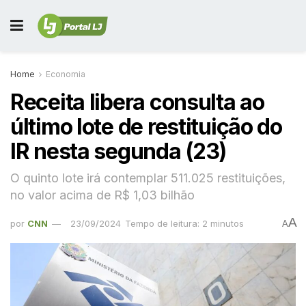
Home
Economia
Receita libera consulta ao
último lote de restituição do
IR nesta segunda (23)
O quinto lote irá contemplar 511.025 restituições,
no valor acima de R$ 1,03 bilhão
A
por
CNN
23/09/2024
Tempo de leitura: 2 minutos
A