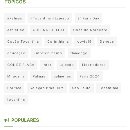
TÓPICOS
#Palmas
#Tocantins #Lajeado
2° Farm Day
Athletico
COLUNA DO LEAL
Copa do Nordeste
Copão Tocantins
Corinthians
covid19
Dengue
educação
Entretenimento
flamengo
GOL DE PLACA
Inter
Lajeado
Libertadores
Miracema
Palmas
palmeiras
Paris 2024
Política
Seleção Brasileira
São Paulo
Tocantinia
tocantins
POPULARES