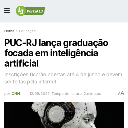
Home
Educação
PUC-RJ lança graduação
focada em inteligência
artificial
Inscrições ficarão abertas até 4 de junho e devem
ser feitas pela internet
A
por
CNN
12/05/2025
Tempo de leitura: 2 minutos
A