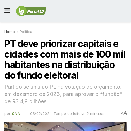
Home
Política
PT deve priorizar capitais e
cidades com mais de 100 mil
habitantes na distribuição
do fundo eleitoral
Partido se uniu ao PL na votação do orçamento,
em dezembro de 2023, para aprovar o “fundão"
de R$ 4,9 bilhões
A
por
CNN
03/02/2024
Tempo de leitura: 2 minutos
A