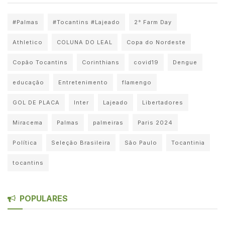
#Palmas
#Tocantins #Lajeado
2° Farm Day
Athletico
COLUNA DO LEAL
Copa do Nordeste
Copão Tocantins
Corinthians
covid19
Dengue
educação
Entretenimento
flamengo
GOL DE PLACA
Inter
Lajeado
Libertadores
Miracema
Palmas
palmeiras
Paris 2024
Política
Seleção Brasileira
São Paulo
Tocantinia
tocantins
POPULARES