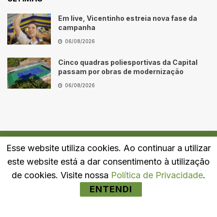
Em live, Vicentinho estreia nova fase da
campanha
06/08/2026
Cinco quadras poliesportivas da Capital
passam por obras de modernização
06/08/2026
Esse website utiliza cookies. Ao continuar a utilizar
Quem Somos
Fale Conosco
Política de Privacidade
este website está a dar consentimento à utilização
© 2024
Portal LJ
- Todos os direitos reservados.
de cookies. Visite nossa
Política de Privacidade
.
ENTENDI