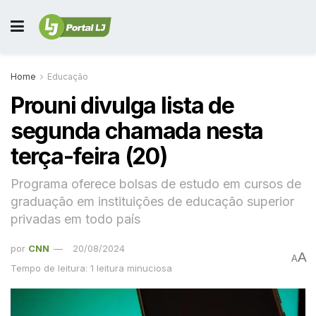
Home
Educação
Prouni divulga lista de
segunda chamada nesta
terça-feira (20)
Programa oferece bolsas de estudo em cursos de
graduação em instituições de educação superior
privadas em todo país
por
CNN
20/08/2024
A
A
Tempo de leitura: 1 leitura minuciosa