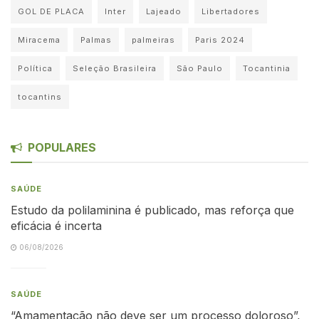
GOL DE PLACA
Inter
Lajeado
Libertadores
Miracema
Palmas
palmeiras
Paris 2024
Política
Seleção Brasileira
São Paulo
Tocantinia
tocantins
POPULARES
SAÚDE
Estudo da polilaminina é publicado, mas reforça que
eficácia é incerta
06/08/2026
SAÚDE
“Amamentação não deve ser um processo doloroso”,