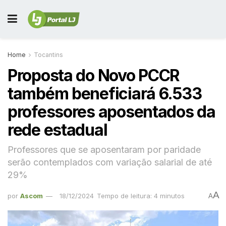
Home
Tocantins
Proposta do Novo PCCR
também beneficiará 6.533
professores aposentados da
rede estadual
Professores que se aposentaram por paridade
serão contemplados com variação salarial de até
29%
A
por
Ascom
18/12/2024
Tempo de leitura: 4 minutos
A