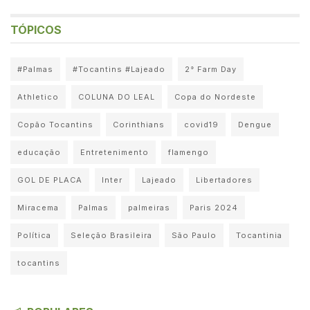
TÓPICOS
#Palmas
#Tocantins #Lajeado
2° Farm Day
Athletico
COLUNA DO LEAL
Copa do Nordeste
Copão Tocantins
Corinthians
covid19
Dengue
educação
Entretenimento
flamengo
GOL DE PLACA
Inter
Lajeado
Libertadores
Miracema
Palmas
palmeiras
Paris 2024
Política
Seleção Brasileira
São Paulo
Tocantinia
tocantins