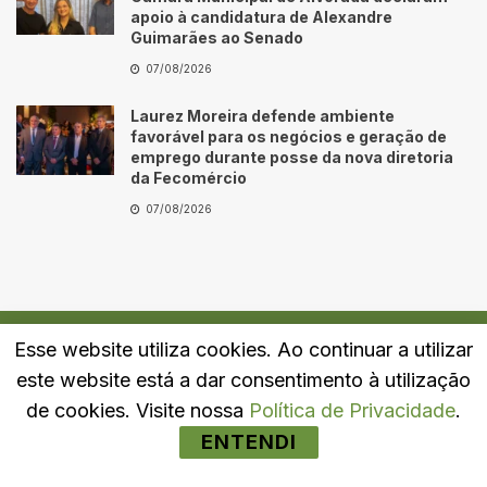
apoio à candidatura de Alexandre
Guimarães ao Senado
07/08/2026
Laurez Moreira defende ambiente
favorável para os negócios e geração de
emprego durante posse da nova diretoria
da Fecomércio
07/08/2026
Esse website utiliza cookies. Ao continuar a utilizar
Quem Somos
Fale Conosco
Política de Privacidade
este website está a dar consentimento à utilização
© 2024
Portal LJ
- Todos os direitos reservados.
de cookies. Visite nossa
Política de Privacidade
.
ENTENDI