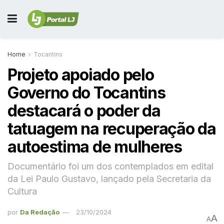
Home
Tocantins
Projeto apoiado pelo
Governo do Tocantins
destacará o poder da
tatuagem na recuperação da
autoestima de mulheres
Documentário foi um dos contemplados em edital
da Lei Paulo Gustavo, lançado pela Secretaria da
Cultura
por
Da Redação
23/10/2024
A
A