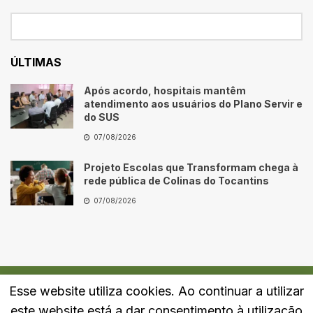
ÚLTIMAS
Após acordo, hospitais mantêm
atendimento aos usuários do Plano Servir e
do SUS
07/08/2026
Projeto Escolas que Transformam chega à
rede pública de Colinas do Tocantins
07/08/2026
Esse website utiliza cookies. Ao continuar a utilizar
Quem Somos
Fale Conosco
Política de Privacidade
este website está a dar consentimento à utilização