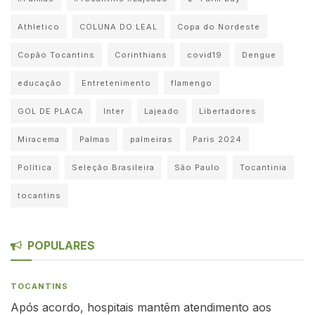
Athletico
COLUNA DO LEAL
Copa do Nordeste
Copão Tocantins
Corinthians
covid19
Dengue
educação
Entretenimento
flamengo
GOL DE PLACA
Inter
Lajeado
Libertadores
Miracema
Palmas
palmeiras
Paris 2024
Política
Seleção Brasileira
São Paulo
Tocantinia
tocantins
POPULARES
TOCANTINS
Após acordo, hospitais mantêm atendimento aos