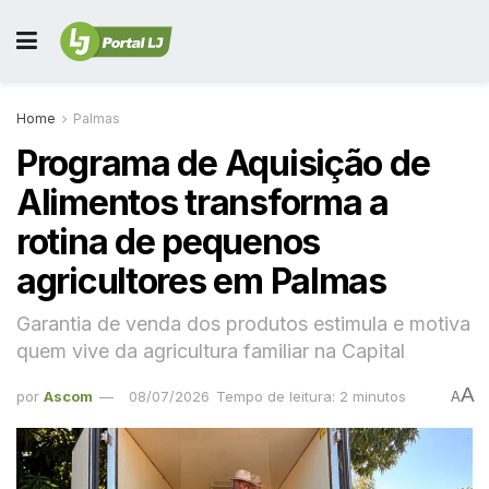
Home
Palmas
Programa de Aquisição de
Alimentos transforma a
rotina de pequenos
agricultores em Palmas
Garantia de venda dos produtos estimula e motiva
quem vive da agricultura familiar na Capital
A
por
Ascom
08/07/2026
Tempo de leitura: 2 minutos
A