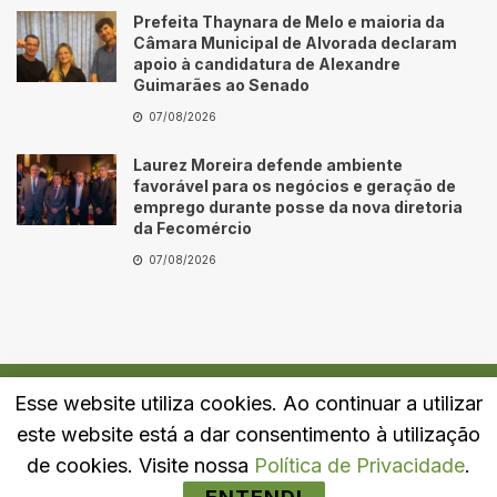
Prefeita Thaynara de Melo e maioria da
Câmara Municipal de Alvorada declaram
apoio à candidatura de Alexandre
Guimarães ao Senado
07/08/2026
Laurez Moreira defende ambiente
favorável para os negócios e geração de
emprego durante posse da nova diretoria
da Fecomércio
07/08/2026
Esse website utiliza cookies. Ao continuar a utilizar
Quem Somos
Fale Conosco
Política de Privacidade
este website está a dar consentimento à utilização
© 2024
Portal LJ
- Todos os direitos reservados.
de cookies. Visite nossa
Política de Privacidade
.