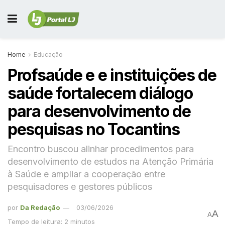
Home
Educação
Profsaúde e e instituições de
saúde fortalecem diálogo
para desenvolvimento de
pesquisas no Tocantins
Encontro buscou alinhar procedimentos para
desenvolvimento de estudos na Atenção Primária
à Saúde e ampliar a cooperação entre
pesquisadores e gestores públicos
por
Da Redação
03/06/2026
A
A
Tempo de leitura: 2 minutos