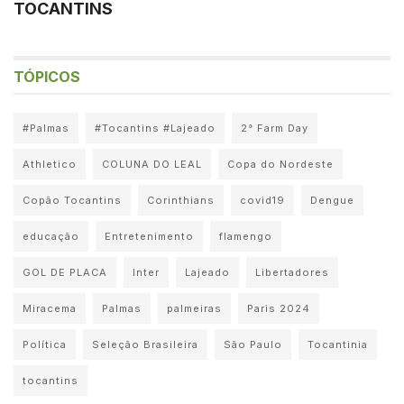
TOCANTINS
TÓPICOS
#Palmas
#Tocantins #Lajeado
2° Farm Day
Athletico
COLUNA DO LEAL
Copa do Nordeste
Copão Tocantins
Corinthians
covid19
Dengue
educação
Entretenimento
flamengo
GOL DE PLACA
Inter
Lajeado
Libertadores
Miracema
Palmas
palmeiras
Paris 2024
Política
Seleção Brasileira
São Paulo
Tocantinia
tocantins