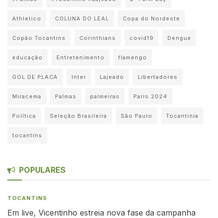
Athletico
COLUNA DO LEAL
Copa do Nordeste
Copão Tocantins
Corinthians
covid19
Dengue
educação
Entretenimento
flamengo
GOL DE PLACA
Inter
Lajeado
Libertadores
Miracema
Palmas
palmeiras
Paris 2024
Política
Seleção Brasileira
São Paulo
Tocantinia
tocantins
POPULARES
TOCANTINS
Em live, Vicentinho estreia nova fase da campanha