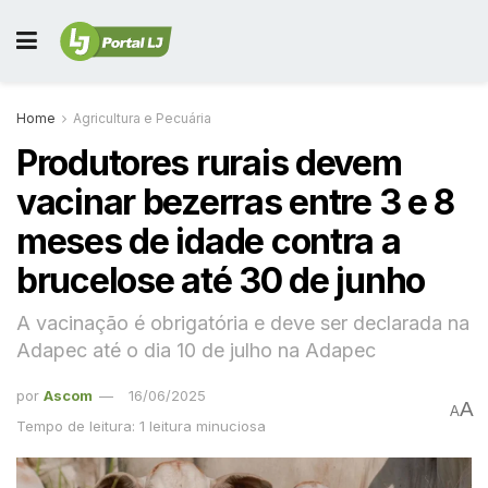
Home
Agricultura e Pecuária
Produtores rurais devem
vacinar bezerras entre 3 e 8
meses de idade contra a
brucelose até 30 de junho
A vacinação é obrigatória e deve ser declarada na
Adapec até o dia 10 de julho na Adapec
por
Ascom
16/06/2025
A
A
Tempo de leitura: 1 leitura minuciosa