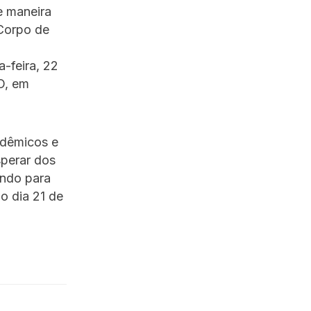
e maneira
 Corpo de
a-feira, 22
O, em
adêmicos e
sperar dos
ando para
o dia 21 de