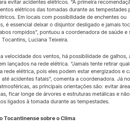
ra evitar acidentes elétricos. “A primeira recomendação
ntos elétricos das tomadas durante as tempestades p
tricos. Em locais com possibilidade de enchentes ou
, é essencial deixar o disjuntor desligado e jamais to
cabos rompidos”, pontuou a coordenadora de saúde e
 Tocantins, Luciana Teixeira.
a velocidade dos ventos, há possibilidade de galhos, 
em lançados na rede elétrica. “Jamais tente retirar qual
a rede elétrica, pois eles podem estar energizados e 
até acidentes fatais”, comenta a coordenadora. Já n
tmosféricas, as principais orientações são: evitar áre
, ficar longe de árvores e estruturas metálicas e nã
os ligados à tomada durante as tempestades.
io Tocantinense sobre o Clima