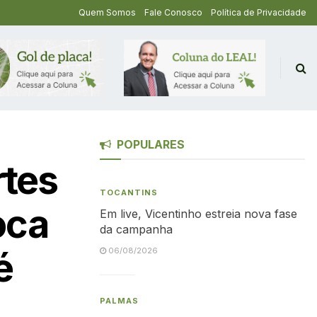
Quem Somos
Fale Conosco
Política de Privacidade
POPULARES
rtes
TOCANTINS
oca
Em live, Vicentinho estreia nova fase
da campanha
é
06/08/2026
PALMAS