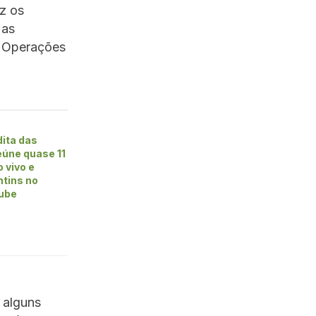
z os
 as
e Operações
dita das
úne quase 11
 vivo e
ntins no
ube
 alguns