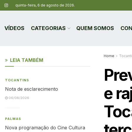
quinta-feira, 6 de agosto de 2026.
VÍDEOS
CATEGORIAS
QUEM SOMOS
CON
Home
Tocant
LEIA TAMBÉM
Pre
TOCANTINS
e r
Nota de esclarecimento
06/08/2026
Toc
PALMAS
terç
Nova programação do Cine Cultura