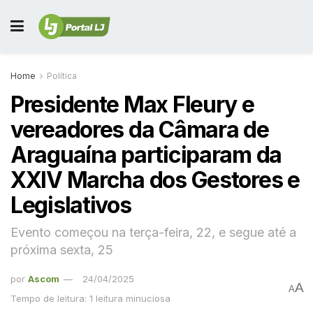
Home
Política
Presidente Max Fleury e
vereadores da Câmara de
Araguaína participaram da
XXIV Marcha dos Gestores e
Legislativos
Evento começou na terça-feira, 22, e segue até a
próxima sexta, 25
por
Ascom
24/04/2025
A
A
Tempo de leitura: 1 leitura minuciosa