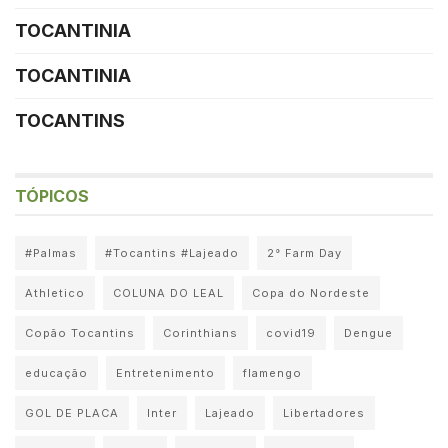
TOCANTINIA
TOCANTINIA
TOCANTINS
TÓPICOS
#Palmas
#Tocantins #Lajeado
2° Farm Day
Athletico
COLUNA DO LEAL
Copa do Nordeste
Copão Tocantins
Corinthians
covid19
Dengue
educação
Entretenimento
flamengo
GOL DE PLACA
Inter
Lajeado
Libertadores