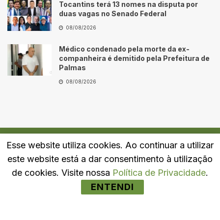
Tocantins terá 13 nomes na disputa por
duas vagas no Senado Federal
08/08/2026
Médico condenado pela morte da ex-
companheira é demitido pela Prefeitura de
Palmas
08/08/2026
Esse website utiliza cookies. Ao continuar a utilizar
Quem Somos
Fale Conosco
Política de Privacidade
este website está a dar consentimento à utilização
© 2024
Portal LJ
- Todos os direitos reservados.
de cookies. Visite nossa
Política de Privacidade
.
ENTENDI