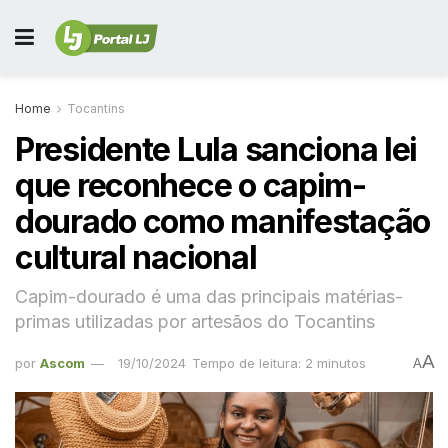
Home
Tocantins
Presidente Lula sanciona lei
que reconhece o capim-
dourado como manifestação
cultural nacional
Capim-dourado é uma das principais matérias-
primas utilizadas por artesãos do Tocantins
A
por
Ascom
19/10/2024
Tempo de leitura: 2 minutos
A