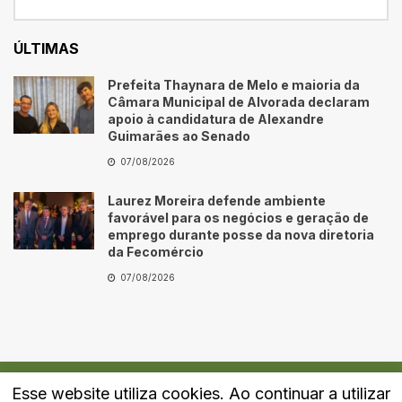
ÚLTIMAS
Prefeita Thaynara de Melo e maioria da
Câmara Municipal de Alvorada declaram
apoio à candidatura de Alexandre
Guimarães ao Senado
07/08/2026
Laurez Moreira defende ambiente
favorável para os negócios e geração de
emprego durante posse da nova diretoria
da Fecomércio
07/08/2026
Esse website utiliza cookies. Ao continuar a utilizar
Quem Somos
Fale Conosco
Política de Privacidade