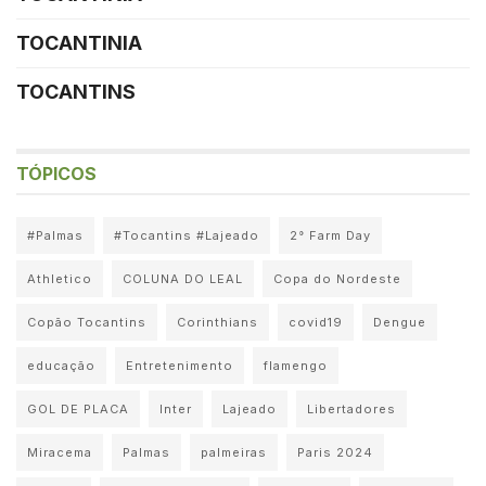
TOCANTINIA
TOCANTINS
TÓPICOS
#Palmas
#Tocantins #Lajeado
2° Farm Day
Athletico
COLUNA DO LEAL
Copa do Nordeste
Copão Tocantins
Corinthians
covid19
Dengue
educação
Entretenimento
flamengo
GOL DE PLACA
Inter
Lajeado
Libertadores
Miracema
Palmas
palmeiras
Paris 2024