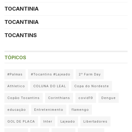
TOCANTINIA
TOCANTINIA
TOCANTINS
TÓPICOS
#Palmas
#Tocantins #Lajeado
2° Farm Day
Athletico
COLUNA DO LEAL
Copa do Nordeste
Copão Tocantins
Corinthians
covid19
Dengue
educação
Entretenimento
flamengo
GOL DE PLACA
Inter
Lajeado
Libertadores