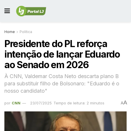
Home
Política
Presidente do PL reforça
intenção de lançar Eduardo
ao Senado em 2026
À CNN, Valdemar Costa Neto descarta plano B
para substituir filho de Bolsonaro: "Eduardo é o
nosso candidato"
A
por
CNN
23/07/2025
Tempo de leitura: 2 minutos
A