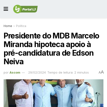
Home
Política
Presidente do MDB Marcelo
Miranda hipoteca apoio à
pré-candidatura de Edson
Neiva
A
por
Ascom
29/02/2024
Tempo de leitura: 2 minutos
A