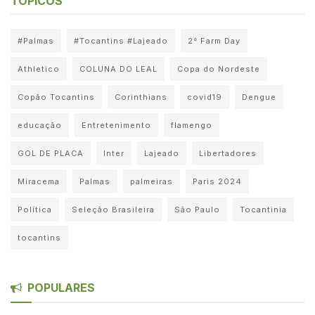
TÓPICOS
#Palmas
#Tocantins #Lajeado
2° Farm Day
Athletico
COLUNA DO LEAL
Copa do Nordeste
Copão Tocantins
Corinthians
covid19
Dengue
educação
Entretenimento
flamengo
GOL DE PLACA
Inter
Lajeado
Libertadores
Miracema
Palmas
palmeiras
Paris 2024
Política
Seleção Brasileira
São Paulo
Tocantinia
tocantins
POPULARES