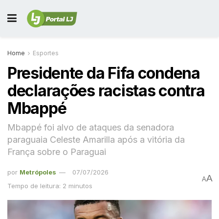
Home
Esportes
Presidente da Fifa condena
declarações racistas contra
Mbappé
Mbappé foi alvo de ataques da senadora
paraguaia Celeste Amarilla após a vitória da
França sobre o Paraguai
por
Metrópoles
07/07/2026
A
A
Tempo de leitura: 2 minutos