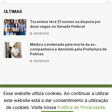
ÚLTIMAS
Tocantins terá 13 nomes na disputa por
duas vagas no Senado Federal
08/08/2026
Médico condenado pela morte da ex-
companheira é demitido pela Prefeitura de
Palmas
08/08/2026
Esse website utiliza cookies. Ao continuar a utilizar
Quem Somos
Fale Conosco
Política de Privacidade
este website está a dar consentimento à utilização
© 2024
Portal LJ
- Todos os direitos reservados.
de cookies. Visite nossa
Política de Privacidade
.