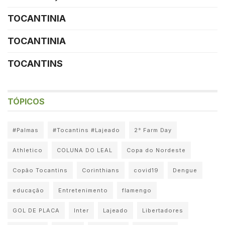
TOCANTINIA
TOCANTINIA
TOCANTINS
TÓPICOS
#Palmas
#Tocantins #Lajeado
2° Farm Day
Athletico
COLUNA DO LEAL
Copa do Nordeste
Copão Tocantins
Corinthians
covid19
Dengue
educação
Entretenimento
flamengo
GOL DE PLACA
Inter
Lajeado
Libertadores