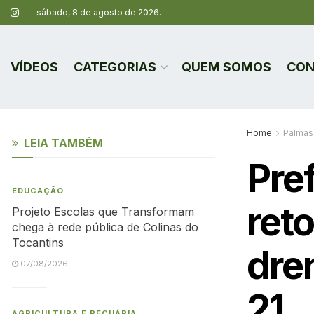
sábado, 8 de agosto de 2026.
VÍDEOS
CATEGORIAS
QUEM SOMOS
CON
Home
Palmas
LEIA TAMBÉM
Pre
EDUCAÇÃO
ret
Projeto Escolas que Transformam
chega à rede pública de Colinas do
Tocantins
dre
07/08/2026
21
AGRICULTURA E PECUÁRIA