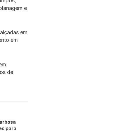
ampos,
aplanagem e
calçadas em
ento em
 em
cos de
arbosa
es para