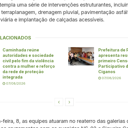
templa uma série de intervenções estruturantes, inclui
 terraplanagem, drenagem pluvial, pavimentação asfált
 viária e implantação de calçadas acessíveis.
ELACIONADOS
Caminhada reúne
Prefeitura de
autoridades e sociedade
apresenta res
civil pelo fim da violência
primeiro Cens
contra a mulher e reforço
Participativo
da rede de proteção
Ciganos
integrada
07/08/2026
07/08/2026
-feira, 8, as equipes atuaram no reaterro das galerias 