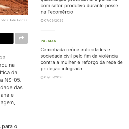
com setor produtivo durante posse
na Fecomércio
Fotos: Edu Fortes
07/08/2026
PALMAS
Caminhada reúne autoridades e
sociedade civil pelo fim da violência
 da
contra a mulher e reforço da rede de
omou na
proteção integrada
ltica da
07/08/2026
da NS-05.
idade das
bana e
nagem,
 para o