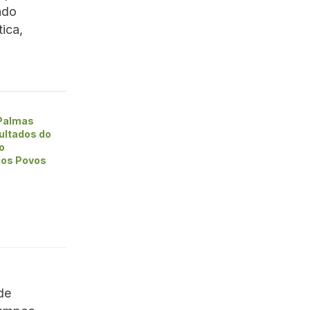
ndo
ica,
 Palmas
ultados do
o
 dos Povos
de