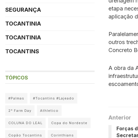
drenagem n
etapa neces
SEGURANÇA
aplicação d
TOCANTINIA
Paralelame
TOCANTINIA
outros tre
Concreto B
TOCANTINS
A obra da 
infraestrut
TÓPICOS
escoamento
#Palmas
#Tocantins #Lajeado
2° Farm Day
Athletico
Anterior
COLUNA DO LEAL
Copa do Nordeste
Forças 
Secretar
Copão Tocantins
Corinthians