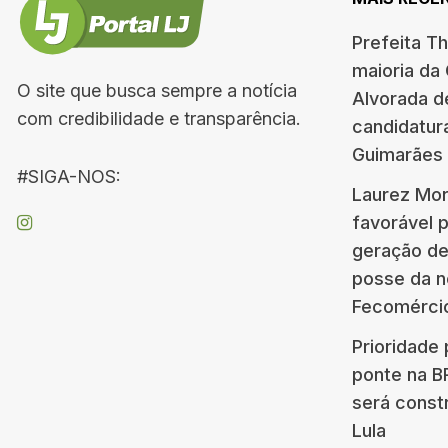
Prefeita T
maioria da
O site que busca sempre a notícia
Alvorada d
com credibilidade e transparência.
candidatur
Guimarães
#SIGA-NOS:
Laurez Mor
favorável 
geração d
posse da n
Fecomérci
Prioridade 
ponte na 
será const
Lula