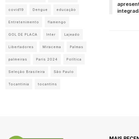
apresen
covid19
Dengue
educação
integrad
Entretenimento
flamengo
GOL DE PLACA
Inter
Lajeado
Libertadores
Miracema
Palmas
palmeiras
Paris 2024
Política
Seleção Brasileira
São Paulo
Tocantinia
tocantins
MAIS RECE