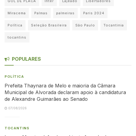
GOL DE PLACA
Inter
Lajeado
Libertadores
Miracema
Palmas
palmeiras
Paris 2024
Política
Seleção Brasileira
São Paulo
Tocantinia
tocantins
POPULARES
POLÍTICA
Prefeita Thaynara de Melo e maioria da Câmara
Municipal de Alvorada declaram apoio à candidatura
de Alexandre Guimarães ao Senado
07/08/2026
TOCANTINS