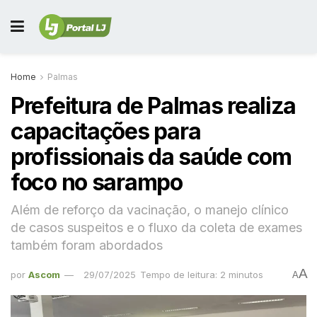
Home
Palmas
Prefeitura de Palmas realiza
capacitações para
profissionais da saúde com
foco no sarampo
Além de reforço da vacinação, o manejo clínico
de casos suspeitos e o fluxo da coleta de exames
também foram abordados
A
por
Ascom
29/07/2025
Tempo de leitura: 2 minutos
A