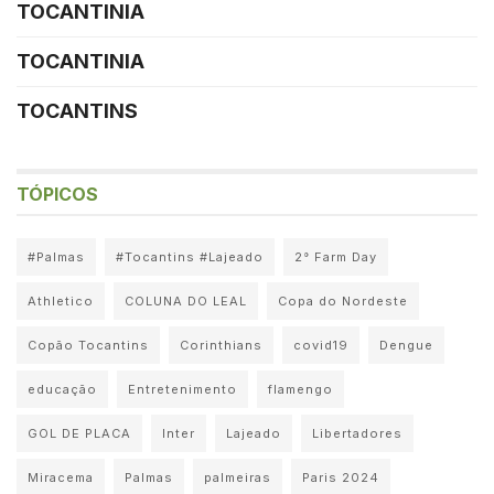
TOCANTINIA
TOCANTINIA
TOCANTINS
TÓPICOS
#Palmas
#Tocantins #Lajeado
2° Farm Day
Athletico
COLUNA DO LEAL
Copa do Nordeste
Copão Tocantins
Corinthians
covid19
Dengue
educação
Entretenimento
flamengo
GOL DE PLACA
Inter
Lajeado
Libertadores
Miracema
Palmas
palmeiras
Paris 2024