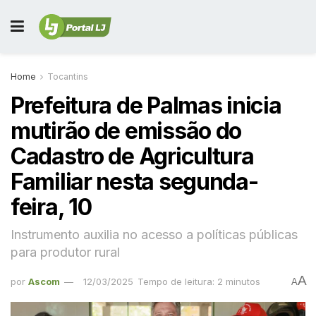
Home
Tocantins
Prefeitura de Palmas inicia
mutirão de emissão do
Cadastro de Agricultura
Familiar nesta segunda-
feira, 10
Instrumento auxilia no acesso a políticas públicas
para produtor rural
A
por
Ascom
12/03/2025
Tempo de leitura: 2 minutos
A