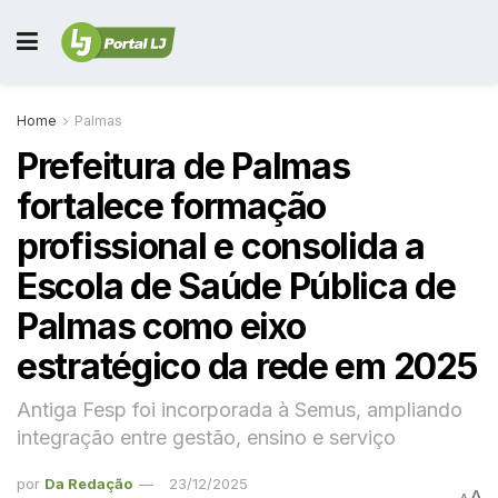
Home
Palmas
Prefeitura de Palmas
fortalece formação
profissional e consolida a
Escola de Saúde Pública de
Palmas como eixo
estratégico da rede em 2025
Antiga Fesp foi incorporada à Semus, ampliando
integração entre gestão, ensino e serviço
por
Da Redação
23/12/2025
A