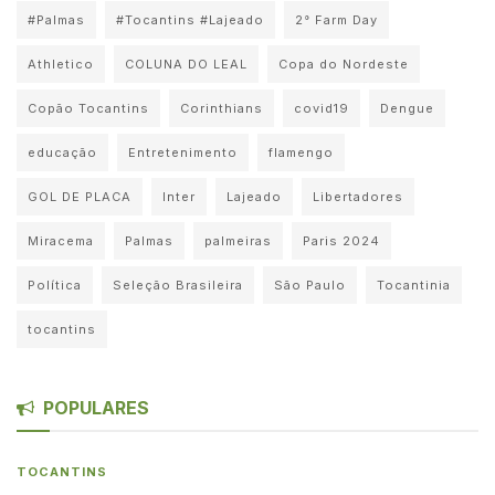
#Palmas
#Tocantins #Lajeado
2° Farm Day
Athletico
COLUNA DO LEAL
Copa do Nordeste
Copão Tocantins
Corinthians
covid19
Dengue
educação
Entretenimento
flamengo
GOL DE PLACA
Inter
Lajeado
Libertadores
Miracema
Palmas
palmeiras
Paris 2024
Política
Seleção Brasileira
São Paulo
Tocantinia
tocantins
POPULARES
TOCANTINS