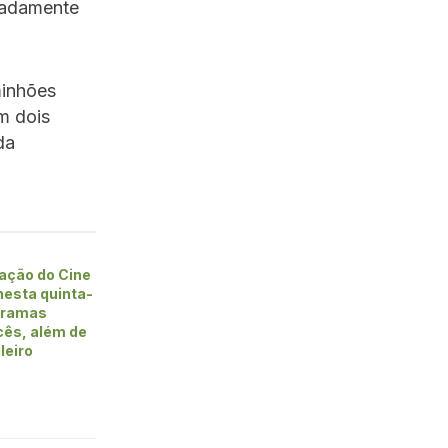
imadamente
minhões
m dois
da
ação do Cine
 nesta quinta-
 dramas
cês, além de
leiro