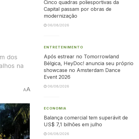
Cinco quadras poliesportivas da
Capital passam por obras de
modernização
06/08/2026
ENTRETENIMENTO
ém dos
Após estrear no Tomorrowland
Bélgica, HeyDoc! anuncia seu próprio
alhos na
showcase no Amsterdam Dance
Event 2026
06/08/2026
A
A
ECONOMIA
Balança comercial tem superávit de
US$ 7,1 bilhões em julho
06/08/2026