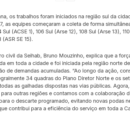
a, os trabalhos foram iniciados na região sul da cida
, 7, as equipes começaram a coleta de forma simultâne
 Sul (ACSE 1), 106 Sul (Arse 12), 108 Sul (Arse 13), 110
ul (ASR SE 15).
o civil da Seihab, Bruno Mouzinho, explica que a forç
ada em toda a cidade e foi iniciada pela região norte de
ão de demandas acumuladas. “Ao longo da ação, co
egralmente 34 quadras do Plano Diretor Norte e os se
 todas as galhadas dispostas nas vias públicas. Agora,
para outras regiões e contamos com a colaboração d
para o descarte programado, evitando novas podas n
que contribui para a eficiência do serviço em toda a Ca