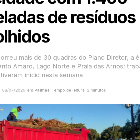
eladas de resíduos
olhidos
orreu mais de 30 quadras do Plano Diretor, al
anto Amaro, Lago Norte e Praia das Arnos; trab
 tiveram início nesta semana
08/07/2026
em
Palmas
Tempo de leitura: 2 minutos