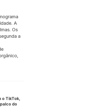
ronograma
idade. A
almas. Os
 segunda a
de
orgânico,
 o TikTok,
 palco do