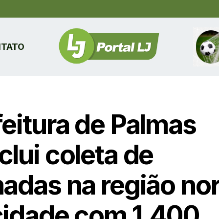
TATO
feitura de Palmas
clui coleta de
hadas na região nor
cidade com 1.400