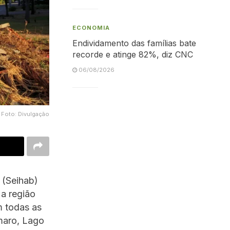
ECONOMIA
Endividamento das famílias bate
recorde e atinge 82%, diz CNC
06/08/2026
Foto: Divulgação
 (Seihab)
 a região
m todas as
maro, Lago