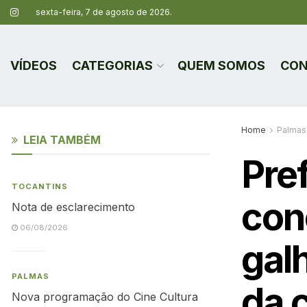
sexta-feira, 7 de agosto de 2026.
VÍDEOS
CATEGORIAS
QUEM SOMOS
CON
Home
Palmas
LEIA TAMBÉM
Pre
TOCANTINS
con
Nota de esclarecimento
06/08/2026
gal
PALMAS
da 
Nova programação do Cine Cultura