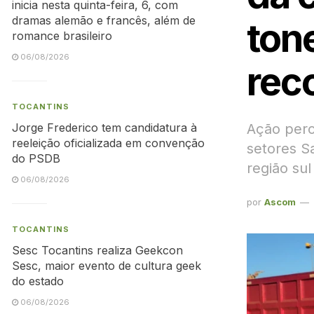
inicia nesta quinta-feira, 6, com
dramas alemão e francês, além de
ton
romance brasileiro
06/08/2026
rec
TOCANTINS
Ação perc
Jorge Frederico tem candidatura à
reeleição oficializada em convenção
setores S
do PSDB
região sul
06/08/2026
por
Ascom
TOCANTINS
Sesc Tocantins realiza Geekcon
Sesc, maior evento de cultura geek
do estado
06/08/2026