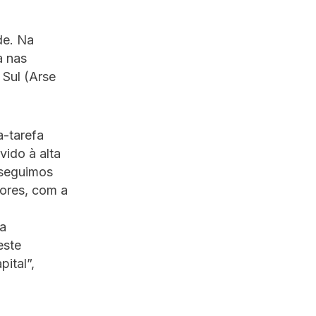
de. Na
a nas
 Sul (Arse
a-tarefa
vido à alta
nseguimos
tores, com a
a
este
pital”,