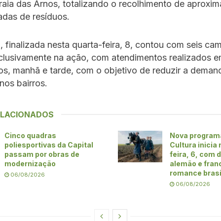
raia das Arnos, totalizando o recolhimento de aprox
adas de resíduos.
 finalizada nesta quarta-feira, 8, contou com seis ca
clusivamente na ação, com atendimentos realizados e
ios, manhã e tarde, com o objetivo de reduzir a deman
nos bairros.
ELACIONADOS
Cinco quadras
Nova program
poliesportivas da Capital
Cultura inicia
passam por obras de
feira, 6, com
modernização
alemão e fran
romance brasi
06/08/2026
06/08/2026