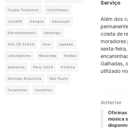
Serviço
Copão Tocantins
Corinthians
Além dos c
covid19
Dengue
educação
permanente
Entretenimento
flamengo
coleta de r
moradores p
GOL DE PLACA
Inter
Lajeado
sexta-feira
encaminhad
Libertadores
Miracema
Palmas
Galhadas, o
palmeiras
Paris 2024
Política
utilizado no
Seleção Brasileira
São Paulo
Tocantinia
tocantins
Anterior
Oficinas
música 
disponív