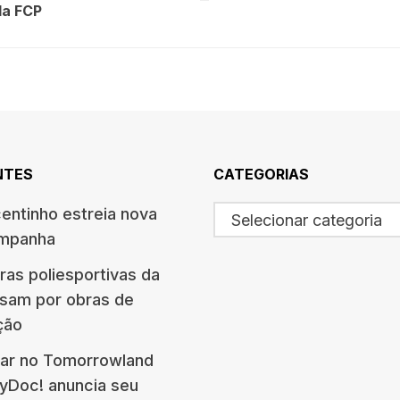
da FCP
NTES
CATEGORIAS
centinho estreia nova
Selecionar categoria
ampanha
ras poliesportivas da
ssam por obras de
ção
ar no Tomorrowland
eyDoc! anuncia seu