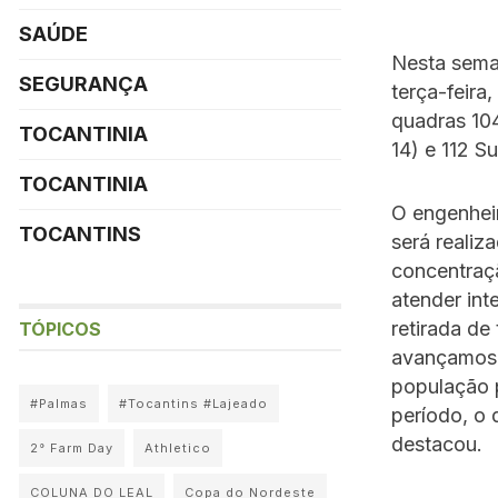
SAÚDE
Nesta seman
SEGURANÇA
terça-feira
quadras 104
TOCANTINIA
14) e 112 S
TOCANTINIA
O engenheir
TOCANTINS
será realiz
concentraç
atender int
retirada de
TÓPICOS
avançamos 
população 
#Palmas
#Tocantins #Lajeado
período, o 
destacou.
2° Farm Day
Athletico
COLUNA DO LEAL
Copa do Nordeste