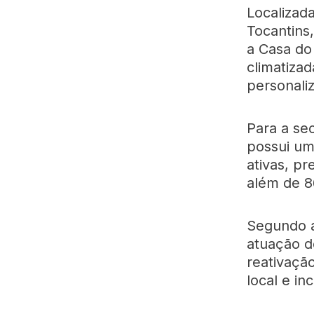
Localizada
Tocantins
a Casa do
climatiza
personali
Para a se
possui um
ativas, p
além de 8
Segundo a
atuação d
reativaçã
local e i