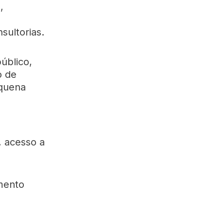
,
sultorias.
úblico,
o de
equena
, acesso a
mento