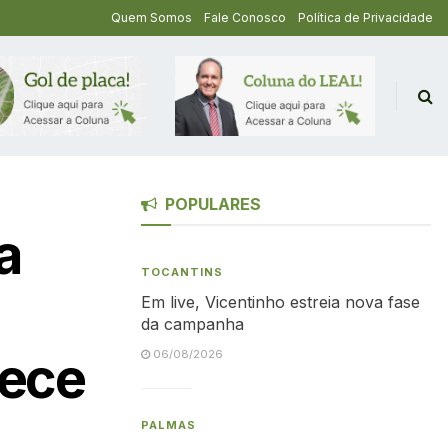
Quem Somos
Fale Conosco
Política de Privacidade
POPULARES
a
TOCANTINS
Em live, Vicentinho estreia nova fase
da campanha
lece
06/08/2026
PALMAS