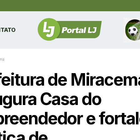
TATO
ma
feitura de Miracem
ugura Casa do
reendedor e forta
tica de