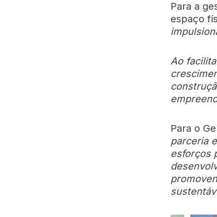
Para a ge
espaço fís
impulsion
Ao facilit
crescimen
construçã
empreend
Para o Ge
parceria e
esforços 
desenvolv
promovend
sustentáve