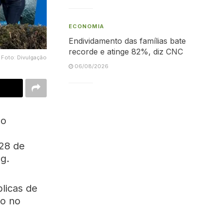
ECONOMIA
Endividamento das famílias bate
recorde e atinge 82%, diz CNC
Foto: Divulgação
06/08/2026
so
 28 de
g.
licas de
mo no