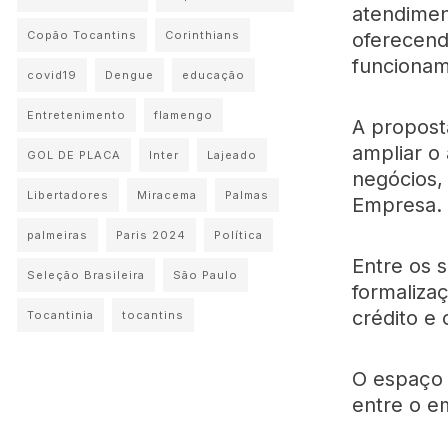
atendimen
oferecend
Copão Tocantins
Corinthians
funcionam
covid19
Dengue
educação
Entretenimento
flamengo
A proposta
ampliar o
GOL DE PLACA
Inter
Lajeado
negócios,
Libertadores
Miracema
Palmas
Empresa.
palmeiras
Paris 2024
Política
Entre os 
Seleção Brasileira
São Paulo
formaliza
crédito e 
Tocantinia
tocantins
O espaço 
entre o e