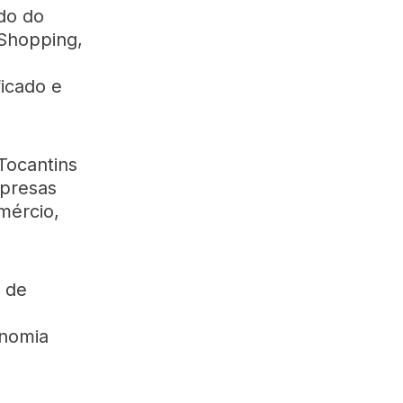
ado do
 Shopping,
ficado e
Tocantins
mpresas
mércio,
 de
onomia