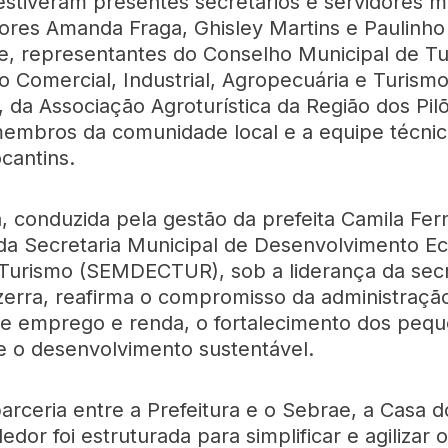
tiveram presentes secretários e servidores mu
ores Amanda Fraga, Ghisley Martins e Paulinho
e, representantes do Conselho Municipal de Tu
o Comercial, Industrial, Agropecuária e Turism
 da Associação Agroturística da Região dos Pilõ
embros da comunidade local e a equipe técnic
cantins.
va, conduzida pela gestão da prefeita Camila Fe
da Secretaria Municipal de Desenvolvimento E
 Turismo (SEMDECTUR), sob a liderança da secr
zerra, reafirma o compromisso da administraçã
e emprego e renda, o fortalecimento dos peq
e o desenvolvimento sustentável.
arceria entre a Prefeitura e o Sebrae, a Casa d
or foi estruturada para simplificar e agilizar o