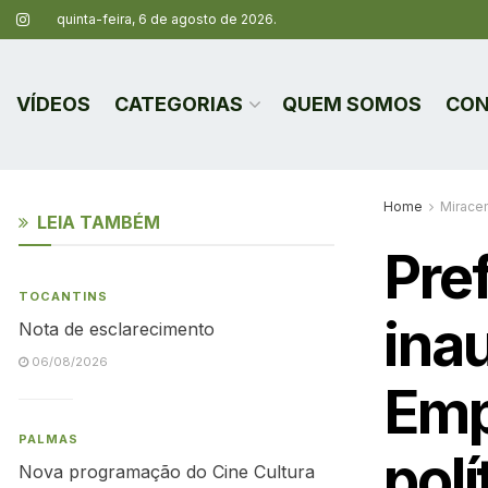
quinta-feira, 6 de agosto de 2026.
VÍDEOS
CATEGORIAS
QUEM SOMOS
CON
Home
Mirace
LEIA TAMBÉM
Pre
TOCANTINS
ina
Nota de esclarecimento
06/08/2026
Emp
PALMAS
polí
Nova programação do Cine Cultura