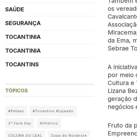
Também es
os veread
SAÚDE
Cavalcant
SEGURANÇA
Associaçã
Miracema,
TOCANTINIA
da Ema, m
Sebrae To
TOCANTINIA
TOCANTINS
A iniciati
por meio 
Cultura e
Lizana Be
TÓPICOS
geração d
negócios 
#Palmas
#Tocantins #Lajeado
2° Farm Day
Athletico
Fruto da p
Empreended
COLUNA DO LEAL
Copa do Nordeste