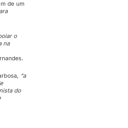
lém de um
ara
poiar o
a na
ernandes.
arbosa,
“a
de
nista do
e