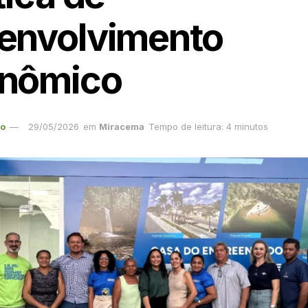
envolvimento
nômico
ão
29/05/2026
em
Miracema
Tempo de leitura: 4 minutos