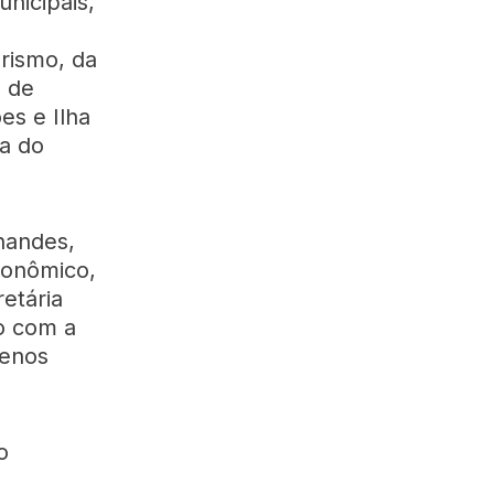
nicipais,
rismo, da
o de
es e Ilha
a do
rnandes,
conômico,
etária
o com a
uenos
o