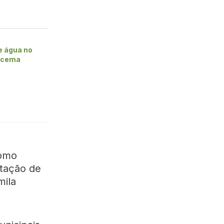
e água no
racema
como
tação de
mila