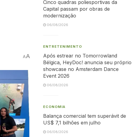
Cinco quadras poliesportivas da
Capital passam por obras de
modernização
06/08/2026
ENTRETENIMENTO
Após estrear no Tomorrowland
A
A
Bélgica, HeyDoc! anuncia seu próprio
showcase no Amsterdam Dance
Event 2026
06/08/2026
ECONOMIA
Balança comercial tem superávit de
US$ 7,1 bilhões em julho
06/08/2026