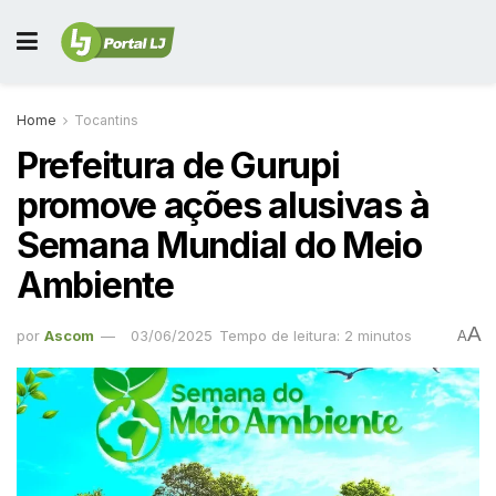
Home
Tocantins
Prefeitura de Gurupi
promove ações alusivas à
Semana Mundial do Meio
Ambiente
A
por
Ascom
03/06/2025
Tempo de leitura: 2 minutos
A