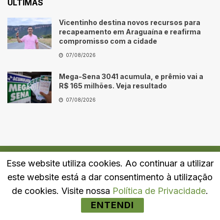
ÚLTIMAS
Vicentinho destina novos recursos para
recapeamento em Araguaína e reafirma
compromisso com a cidade
07/08/2026
Mega-Sena 3041 acumula, e prêmio vai a
R$ 165 milhões. Veja resultado
07/08/2026
Esse website utiliza cookies. Ao continuar a utilizar
Quem Somos
Fale Conosco
Política de Privacidade
este website está a dar consentimento à utilização
© 2024
Portal LJ
- Todos os direitos reservados.
de cookies. Visite nossa
Política de Privacidade
.
ENTENDI