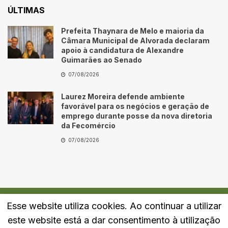
ÚLTIMAS
Prefeita Thaynara de Melo e maioria da
Câmara Municipal de Alvorada declaram
apoio à candidatura de Alexandre
Guimarães ao Senado
07/08/2026
Laurez Moreira defende ambiente
favorável para os negócios e geração de
emprego durante posse da nova diretoria
da Fecomércio
07/08/2026
Esse website utiliza cookies. Ao continuar a utilizar
Quem Somos
Fale Conosco
Política de Privacidade
este website está a dar consentimento à utilização