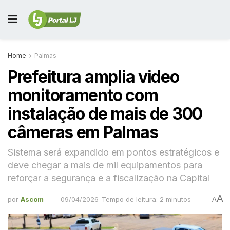
Home
Palmas
Prefeitura amplia video
monitoramento com
instalação de mais de 300
câmeras em Palmas
Sistema será expandido em pontos estratégicos e
deve chegar a mais de mil equipamentos para
reforçar a segurança e a fiscalização na Capital
A
por
Ascom
09/04/2026
Tempo de leitura: 2 minutos
A