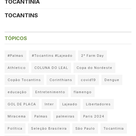
TOCANTINIA
TOCANTINS
TÓPICOS
#Palmas
#Tocantins #Lajeado
2° Farm Day
Athletico
COLUNA DO LEAL
Copa do Nordeste
Copão Tocantins
Corinthians
covid19
Dengue
educação
Entretenimento
flamengo
GOL DE PLACA
Inter
Lajeado
Libertadores
Miracema
Palmas
palmeiras
Paris 2024
Política
Seleção Brasileira
São Paulo
Tocantinia