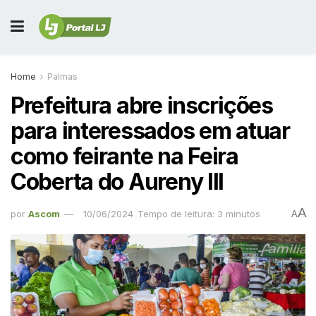
Home
Palmas
Prefeitura abre inscrições
para interessados em atuar
como feirante na Feira
Coberta do Aureny III
A
por
Ascom
10/06/2024
Tempo de leitura: 3 minutos
A