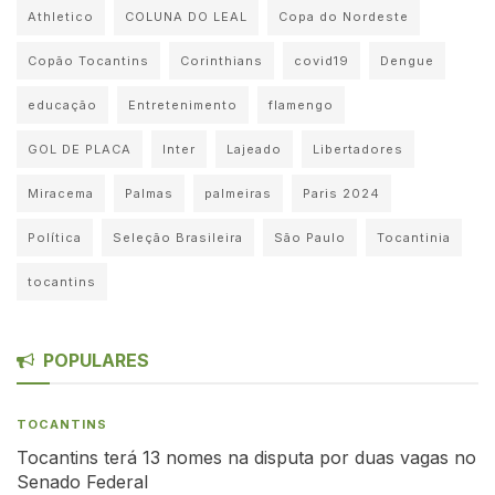
Athletico
COLUNA DO LEAL
Copa do Nordeste
Copão Tocantins
Corinthians
covid19
Dengue
educação
Entretenimento
flamengo
GOL DE PLACA
Inter
Lajeado
Libertadores
Miracema
Palmas
palmeiras
Paris 2024
Política
Seleção Brasileira
São Paulo
Tocantinia
tocantins
POPULARES
TOCANTINS
Tocantins terá 13 nomes na disputa por duas vagas no
Senado Federal