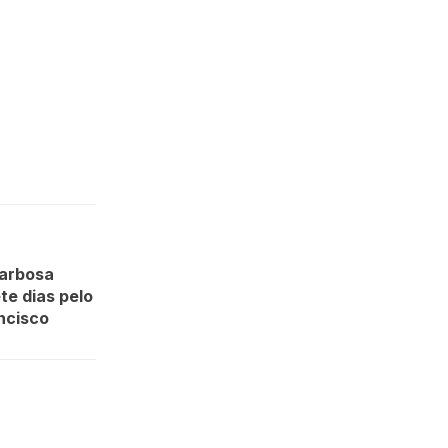
arbosa
ete dias pelo
ncisco