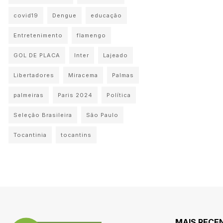
covid19
Dengue
educação
Entretenimento
flamengo
GOL DE PLACA
Inter
Lajeado
Libertadores
Miracema
Palmas
palmeiras
Paris 2024
Política
Seleção Brasileira
São Paulo
Tocantinia
tocantins
MAIS RECE