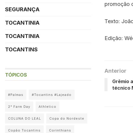
promoção d
SEGURANÇA
Texto: Joã
TOCANTINIA
TOCANTINIA
Edição: Wé
TOCANTINS
Anterior
TÓPICOS
Grêmio a
técnico
#Palmas
#Tocantins #Lajeado
2° Farm Day
Athletico
COLUNA DO LEAL
Copa do Nordeste
Copão Tocantins
Corinthians