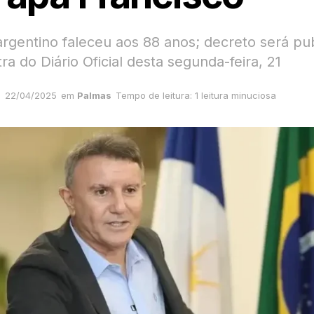
 argentino faleceu aos 88 anos; decreto será pu
ra do Diário Oficial desta segunda-feira, 21
22/04/2025
em
Palmas
Tempo de leitura: 1 leitura minuciosa