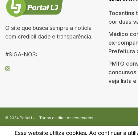
Tocantins 
por duas v
O site que busca sempre a notícia
Médico co
com credibilidade e transparência.
ex-companh
Prefeitura
#SIGA-NOS:
PMTO conv
concursos d
veja lista 
© 2024
Portal LJ
- Todos os direitos reservados.
Esse website utiliza cookies. Ao continuar a util