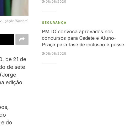
08/08/2026
Divulgação/Secom)
SEGURANÇA
PMTO convoca aprovados nos
concursos para Cadete e Aluno-
Praça para fase de inclusão e posse
08/08/2026
0, de 21 de
odo de sete
 (Jorge
na edição
pos,
 do
 e do