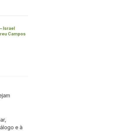
– Israel
breu Campos
sejam
ar,
álogo e à