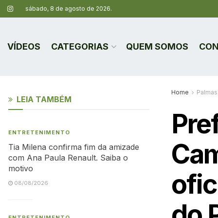
sábado, 8 de agosto de 2026.
VÍDEOS
CATEGORIAS
QUEM SOMOS
CON
Home
Palmas
LEIA TAMBÉM
Pre
ENTRETENIMENTO
Cam
Tia Milena confirma fim da amizade
com Ana Paula Renault. Saiba o
motivo
ofic
08/08/2026
do 
ENTRETENIMENTO