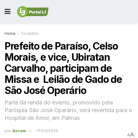
Home
Tocantins
Prefeito de Paraíso, Celso
Morais, e vice, Ubiratan
Carvalho, participam de
Missa e Leilão de Gado de
São José Operário
Parte da renda do evento, promovido pela
Paróquia São José Operário, será revertida para o
Hospital de Amor, em Palmas
por
Ascom
17/03/2025
A
A