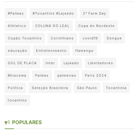
#Palmas
#Tocantins #Lajeado
2° Farm Day
Athletico
COLUNA DO LEAL
Copa do Nordeste
Copão Tocantins
Corinthians
covid19
Dengue
educação
Entretenimento
flamengo
GOL DE PLACA
Inter
Lajeado
Libertadores
Miracema
Palmas
palmeiras
Paris 2024
Política
Seleção Brasileira
São Paulo
Tocantinia
tocantins
POPULARES