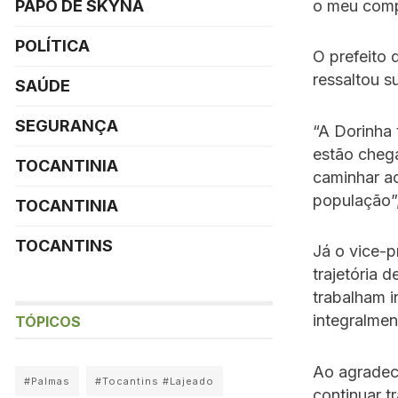
o meu comp
PAPO DE SKYNA
POLÍTICA
O prefeito 
ressaltou s
SAÚDE
SEGURANÇA
“A Dorinha 
estão cheg
TOCANTINIA
caminhar ao
população”,
TOCANTINIA
TOCANTINS
Já o vice-p
trajetória 
trabalham i
integralmen
TÓPICOS
Ao agradec
#Palmas
#Tocantins #Lajeado
continuar t