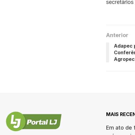
secretários
Anterior
Adapec p
Conferên
Agropec
MAIS RECE
Em ato de f