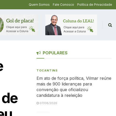
Quem Somos
Fale Conosco
Política de Privacidade
POPULARES
e
TOCANTINS
Em ato de força política, Vilmar reúne
mais de 900 lideranças para
convenção que oficializou
 de
candidatura à reeleição
07/08/2026
eu