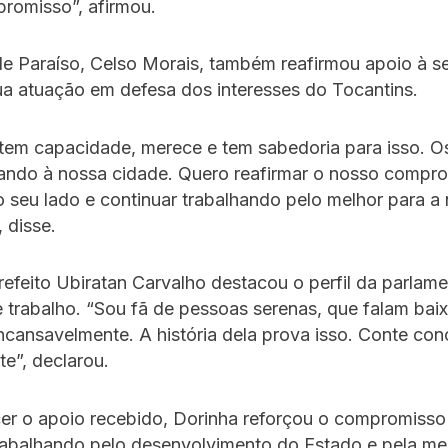
romisso”, afirmou.
de Paraíso, Celso Morais, também reafirmou apoio à s
ua atuação em defesa dos interesses do Tocantins.
tem capacidade, merece e tem sabedoria para isso. O
ando à nossa cidade. Quero reafirmar o nosso compr
 seu lado e continuar trabalhando pelo melhor para a
 disse.
refeito Ubiratan Carvalho destacou o perfil da parlame
de trabalho. “Sou fã de pessoas serenas, que falam bai
ncansavelmente. A história dela prova isso. Conte co
te”, declarou.
er o apoio recebido, Dorinha reforçou o compromisso
rabalhando pelo desenvolvimento do Estado e pela me