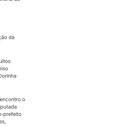
ção da
uitos
piso
Dorinha
 encontro o
eputada
e-prefeito
es,