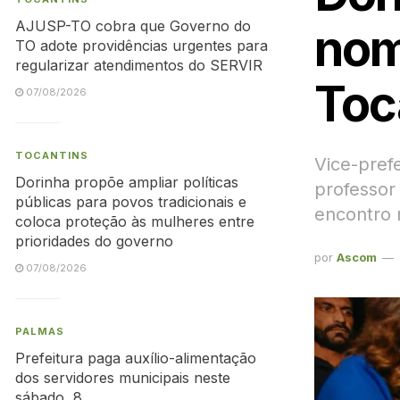
AJUSP-TO cobra que Governo do
nom
TO adote providências urgentes para
regularizar atendimentos do SERVIR
Toc
07/08/2026
TOCANTINS
Vice-pref
Dorinha propõe ampliar políticas
professor
públicas para povos tradicionais e
encontro 
coloca proteção às mulheres entre
prioridades do governo
por
Ascom
07/08/2026
PALMAS
Prefeitura paga auxílio-alimentação
dos servidores municipais neste
sábado, 8