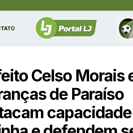
TATO
feito Celso Morais 
eranças de Paraíso
tacam capacidade
inha e defendem s