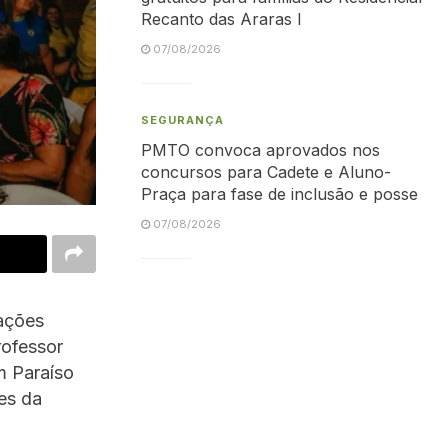
Recanto das Araras I
07/08/2026
SEGURANÇA
PMTO convoca aprovados nos
concursos para Cadete e Aluno-
Praça para fase de inclusão e posse
07/08/2026
ações
rofessor
m Paraíso
es da