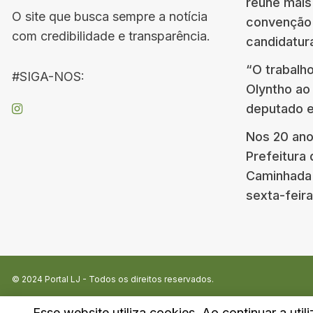
reúne mais
O site que busca sempre a notícia
convenção 
com credibilidade e transparência.
candidatura
“O trabalho
#SIGA-NOS:
Olyntho ao 
deputado e
Nos 20 ano
Prefeitura 
Caminhada 
sexta-feira
© 2024
Portal LJ
- Todos os direitos reservados.
Esse website utiliza cookies. Ao continuar a util