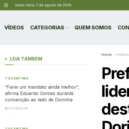
sexta-feira, 7 de agosto de 2026.
VÍDEOS
CATEGORIAS
QUEM SOMOS
CON
Home
Política
LEIA TAMBÉM
Pre
TOCANTINS
lid
“Farei um mandato ainda melhor”,
afirma Eduardo Gomes durante
convenção ao lado de Dorinha
des
07/08/2026
Dor
TOCANTINS