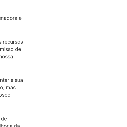
enadora e
s recursos
omisso de
 nossa
ntar e sua
xo, mas
nosco
 de
lhoria da