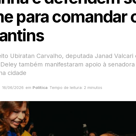
e para comandar 
antins
eito Ubiratan Carvalho, deputada Janad Valcari 
 Deley também manifestaram apoio à senadora
na cidade
16/06/2026
em
Política
Tempo de leitura: 2 minutos