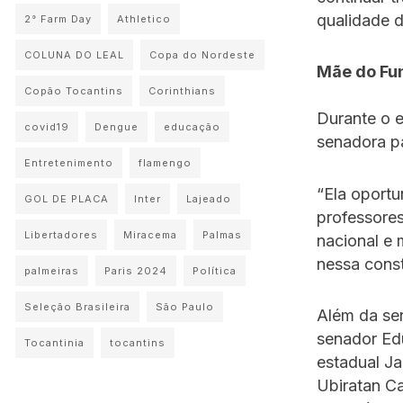
qualidade d
2° Farm Day
Athletico
COLUNA DO LEAL
Copa do Nordeste
Mãe do Fu
Copão Tocantins
Corinthians
Durante o 
covid19
Dengue
educação
senadora pa
Entretenimento
flamengo
“Ela oportu
GOL DE PLACA
Inter
Lajeado
professores
Libertadores
Miracema
Palmas
nacional e 
nessa const
palmeiras
Paris 2024
Política
Seleção Brasileira
São Paulo
Além da sen
senador Ed
Tocantinia
tocantins
estadual Ja
Ubiratan C