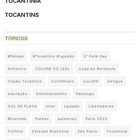
TOCANTINIA
TOCANTINS
TÓPICOS
#Palmas
#Tocantins #Lajeado
2° Farm Day
Athletico
COLUNA DO LEAL
Copa do Nordeste
Copão Tocantins
Corinthians
covid19
Dengue
educação
Entretenimento
flamengo
GOL DE PLACA
Inter
Lajeado
Libertadores
Miracema
Palmas
palmeiras
Paris 2024
Política
Seleção Brasileira
São Paulo
Tocantinia