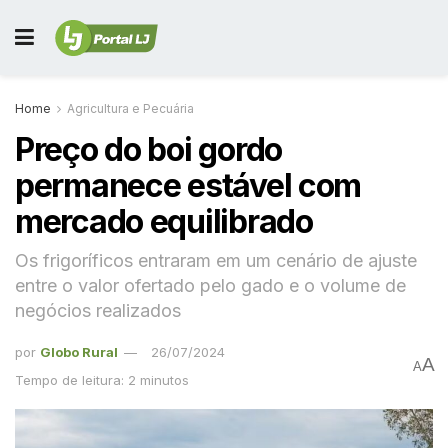
Home
Agricultura e Pecuária
Preço do boi gordo
permanece estável com
mercado equilibrado
Os frigoríficos entraram em um cenário de ajuste
entre o valor ofertado pelo gado e o volume de
negócios realizados
por
Globo Rural
26/07/2024
A
A
Tempo de leitura: 2 minutos