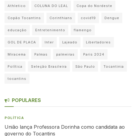
Athletico
COLUNA DO LEAL
Copa do Nordeste
Copão Tocantins
Corinthians
covid19
Dengue
educação
Entretenimento
flamengo
GOL DE PLACA
Inter
Lajeado
Libertadores
Miracema
Palmas
palmeiras
Paris 2024
Política
Seleção Brasileira
São Paulo
Tocantinia
tocantins
POPULARES
POLÍTICA
União lança Professora Dorinha como candidata ao
governo do Tocantins