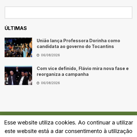
ÚLTIMAS
União lança Professora Dorinha como
candidata ao governo do Tocantins
06/08/2026
Com vice definido, Flávio mira nova fase e
reorganiza a campanha
06/08/2026
Esse website utiliza cookies. Ao continuar a utilizar
Quem Somos
Fale Conosco
Política de Privacidade
este website está a dar consentimento à utilização
© 2024
Portal LJ
- Todos os direitos reservados.