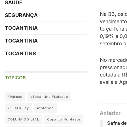
SAÚDE
Na B3, os 
SEGURANÇA
vencimentos
TOCANTINIA
terça-feira
0,19% e 0,
TOCANTINIA
setembro d
TOCANTINS
No mercado
pressionad
cotada a R$
TÓPICOS
avalia a Agr
#Palmas
#Tocantins #Lajeado
2° Farm Day
Athletico
Anterior
COLUNA DO LEAL
Copa do Nordeste
Safra de