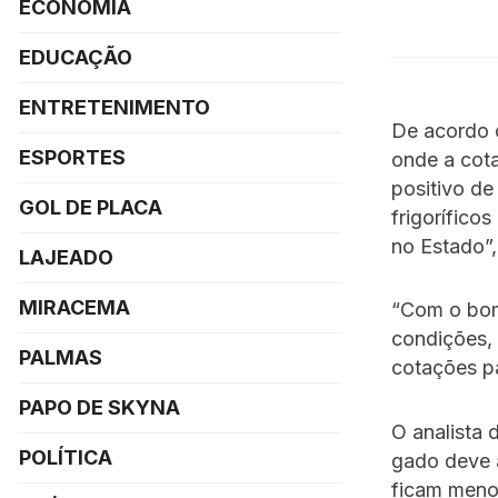
ECONOMIA
EDUCAÇÃO
ENTRETENIMENTO
De acordo c
ESPORTES
onde a cot
positivo de
GOL DE PLACA
frigorífico
no Estado”,
LAJEADO
MIRACEMA
“Com o bom
condições, 
PALMAS
cotações pa
PAPO DE SKYNA
O analista 
POLÍTICA
gado deve a
ficam menor