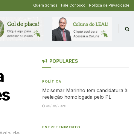
Quem Somos
Fale Conosco
Política de Privacidade
POPULARES
a
POLÍTICA
és
Moisemar Marinho tem candidatura à
reeleição homologada pelo PL
05/08/2026
ENTRETENIMENTO
égia de