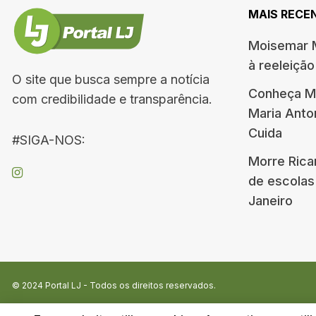
MAIS RECE
Moisemar M
à reeleiçã
O site que busca sempre a notícia
Conheça Me
com credibilidade e transparência.
Maria Ant
Cuida
#SIGA-NOS:
Morre Rica
de escolas
Janeiro
© 2024
Portal LJ
- Todos os direitos reservados.