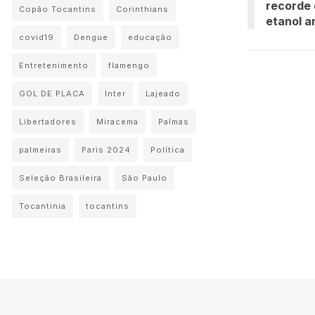
recorde 
Copão Tocantins
Corinthians
etanol a
covid19
Dengue
educação
Entretenimento
flamengo
GOL DE PLACA
Inter
Lajeado
Libertadores
Miracema
Palmas
palmeiras
Paris 2024
Política
Seleção Brasileira
São Paulo
Tocantinia
tocantins