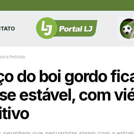
TATO
tura e Pecuária
ço do boi gordo fic
se estável, com vi
itivo
 permitem que pecuaristas sigam com a estrat