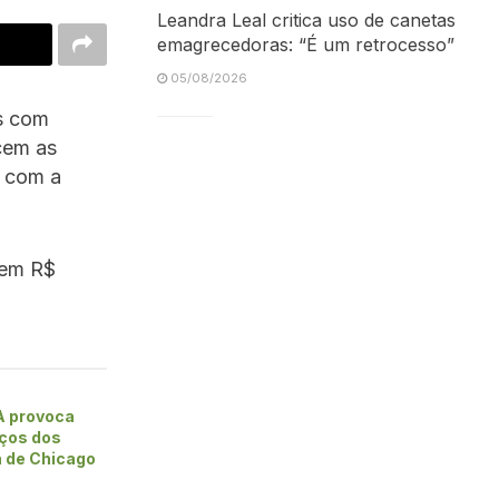
Leandra Leal critica uso de canetas
emagrecedoras: “É um retrocesso”
05/08/2026
as com
cem as
m com a
 em R$
A provoca
ços dos
a de Chicago