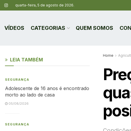
quarta-feira, 5 de agosto de 2026.
VÍDEOS
CATEGORIAS
QUEM SOMOS
CON
Home
Agricul
LEIA TAMBÉM
Pre
SEGURANÇA
qua
Adolescente de 16 anos é encontrado
morto ao lado de casa
pos
05/08/2026
SEGURANÇA
Condições