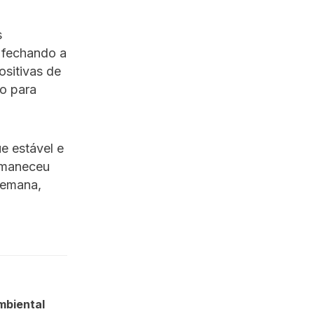
s
, fechando a
ositivas de
o para
e estável e
rmaneceu
 semana,
mbiental