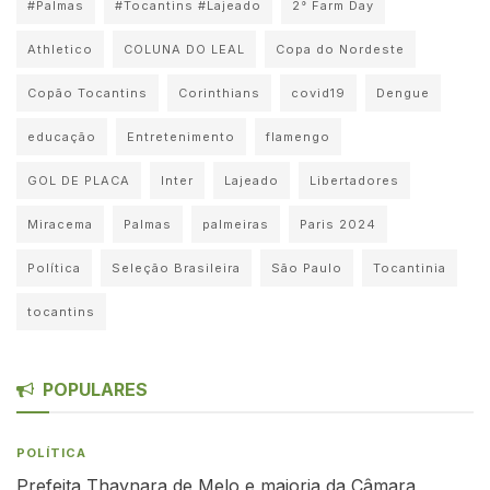
#Palmas
#Tocantins #Lajeado
2° Farm Day
Athletico
COLUNA DO LEAL
Copa do Nordeste
Copão Tocantins
Corinthians
covid19
Dengue
educação
Entretenimento
flamengo
GOL DE PLACA
Inter
Lajeado
Libertadores
Miracema
Palmas
palmeiras
Paris 2024
Política
Seleção Brasileira
São Paulo
Tocantinia
tocantins
POPULARES
POLÍTICA
Prefeita Thaynara de Melo e maioria da Câmara