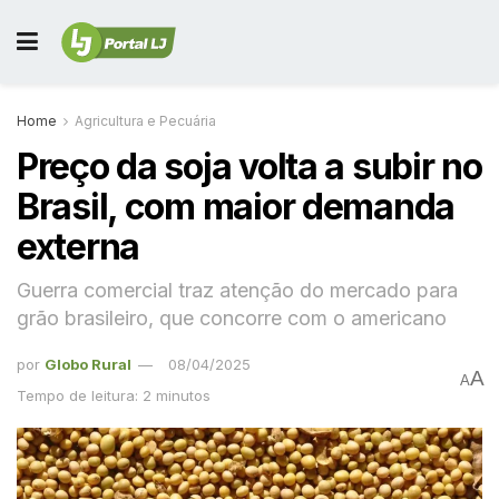
Home
Agricultura e Pecuária
Preço da soja volta a subir no
Brasil, com maior demanda
externa
Guerra comercial traz atenção do mercado para
grão brasileiro, que concorre com o americano
por
Globo Rural
08/04/2025
A
A
Tempo de leitura: 2 minutos