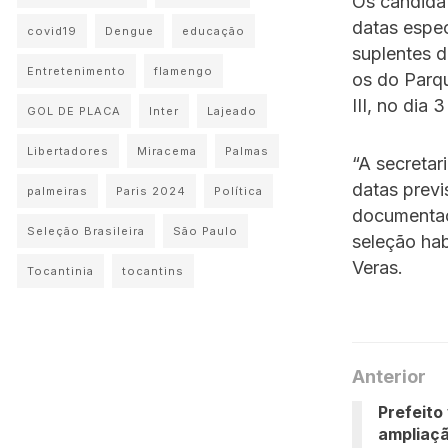
Os candida
datas espec
covid19
Dengue
educação
suplentes d
Entretenimento
flamengo
os do Parqu
III, no dia 3
GOL DE PLACA
Inter
Lajeado
Libertadores
Miracema
Palmas
“A secretar
datas prev
palmeiras
Paris 2024
Política
documentaç
Seleção Brasileira
São Paulo
seleção hab
Veras.
Tocantinia
tocantins
Anterior
Prefeito
ampliaçã