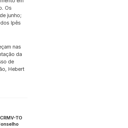
dimento em
b. Os
de junho;
 dos Ipês
reçam nas
ntação da
sso de
ão, Hebert
do CRMV-TO
Conselho