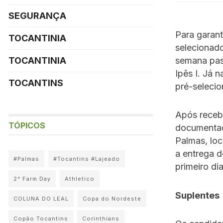
SEGURANÇA
Para garant
TOCANTINIA
selecionado
semana pas
TOCANTINIA
Ipês I. Já 
TOCANTINS
pré-selecio
Após recebe
TÓPICOS
documentaç
Palmas, loc
a entrega d
#Palmas
#Tocantins #Lajeado
primeiro dia
2° Farm Day
Athletico
Suplentes
COLUNA DO LEAL
Copa do Nordeste
Copão Tocantins
Corinthians