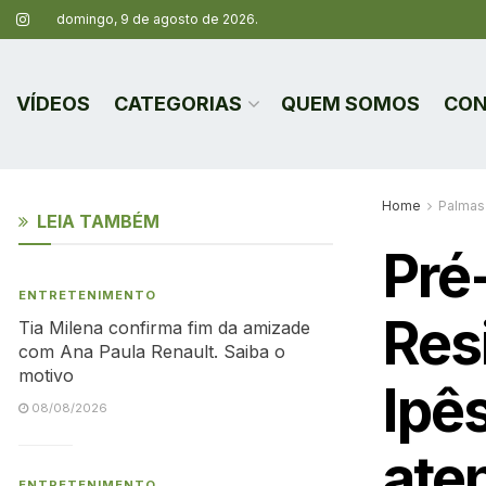
domingo, 9 de agosto de 2026.
VÍDEOS
CATEGORIAS
QUEM SOMOS
CON
Home
Palmas
LEIA TAMBÉM
Pré
ENTRETENIMENTO
Res
Tia Milena confirma fim da amizade
com Ana Paula Renault. Saiba o
motivo
Ipês
08/08/2026
ate
ENTRETENIMENTO