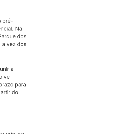
s pré-
ncial. Na
Parque dos
á a vez dos
unir a
olve
 prazo para
artir do