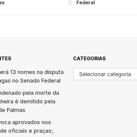
as
Federal
NTES
CATEGORIAS
terá 13 nomes na disputa
Selecionar categoria
agas no Senado Federal
ndenado pela morte da
eira é demitido pela
 de Palmas
oca aprovados nos
e oficiais e praças;