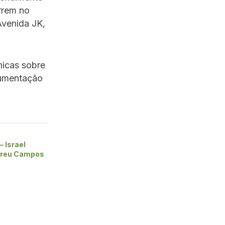
rrem no
Avenida JK,
nicas sobre
cumentação
– Israel
breu Campos