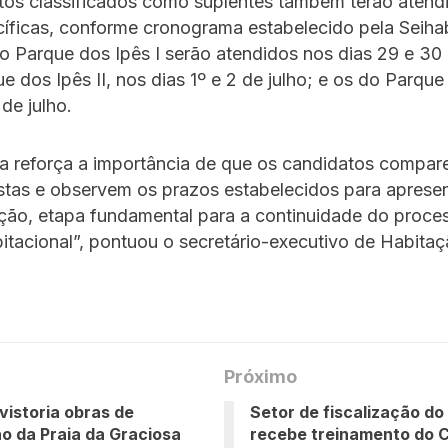
tos classificados como suplentes também terão aten
íficas, conforme cronograma estabelecido pela Seiha
o Parque dos Ipês I serão atendidos nos dias 29 e 30 
e dos Ipês II, nos dias 1º e 2 de julho; e os do Parque
 de julho.
ia reforça a importância de que os candidatos compa
istas e observem os prazos estabelecidos para aprese
ão, etapa fundamental para a continuidade do proce
itacional”, pontuou o secretário-executivo de Habitaç
Próximo
 vistoria obras de
Setor de fiscalização 
o da Praia da Graciosa
recebe treinamento do 