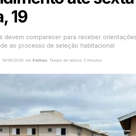
a, 19
s devem comparecer para receber orientações
ade ao processo de seleção habitacional
16/06/2026
em
Palmas
Tempo de leitura: 2 minutos