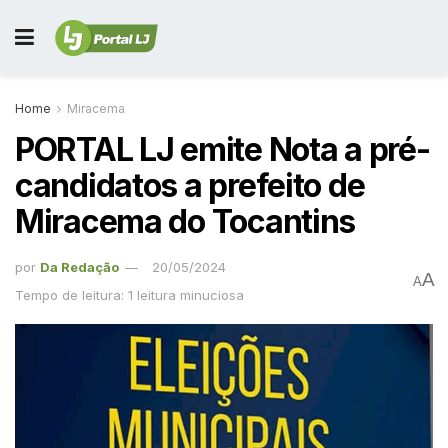
Home
Miracema
PORTAL LJ emite Nota a pré-
candidatos a prefeito de
Miracema do Tocantins
por
Da Redação
20/05/2024
A
A
Tempo de leitura: 1 leitura minuciosa