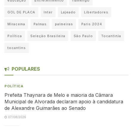
educação
Entretenimento
flamengo
GOL DE PLACA
Inter
Lajeado
Libertadores
Miracema
Palmas
palmeiras
Paris 2024
Política
Seleção Brasileira
São Paulo
Tocantinia
tocantins
POPULARES
POLÍTICA
Prefeita Thaynara de Melo e maioria da Câmara
Municipal de Alvorada declaram apoio à candidatura
de Alexandre Guimarães ao Senado
07/08/2026