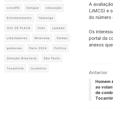
A avaliação
covid19
Dengue
educação
(JMCS) e se
do número 
Entretenimento
flamengo
GOL DE PLACA
Inter
Lajeado
Os interess
portal da c
Libertadores
Miracema
Palmas
anexos que 
palmeiras
Paris 2024
Política
Seleção Brasileira
São Paulo
Tocantinia
tocantins
Anterior
Homem é
ao volan
de combu
Tocanti