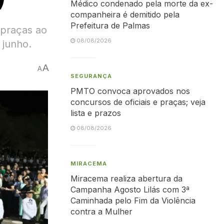
Médico condenado pela morte da ex-
companheira é demitido pela
Prefeitura de Palmas
 praças ao
08/08/2026
 junho.
A
A
SEGURANÇA
PMTO convoca aprovados nos
concursos de oficiais e praças; veja
lista e prazos
08/08/2026
MIRACEMA
Miracema realiza abertura da
Campanha Agosto Lilás com 3ª
Caminhada pelo Fim da Violência
contra a Mulher