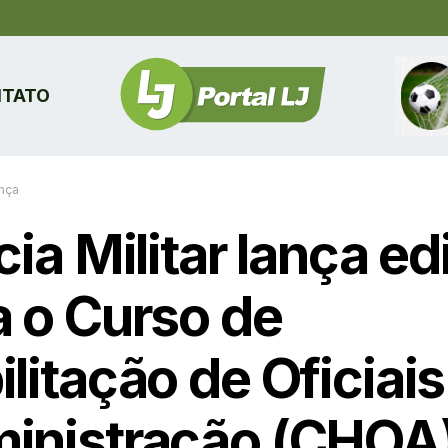
TATO
nça
cia Militar lança edi
a o Curso de
litação de Oficiais
inistração (CHOA