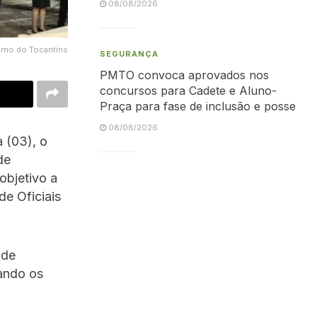
08/08/2026
erno do Tocantins
SEGURANÇA
PMTO convoca aprovados nos
concursos para Cadete e Aluno-
Praça para fase de inclusão e posse
08/08/2026
a (03), o
de
objetivo a
de Oficiais
 de
vando os