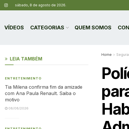
sábado, 8 de agosto de 2026.
VÍDEOS
CATEGORIAS
QUEM SOMOS
CON
Home
Segura
LEIA TAMBÉM
Polí
ENTRETENIMENTO
par
Tia Milena confirma fim da amizade
com Ana Paula Renault. Saiba o
motivo
Habi
08/08/2026
Adm
ENTRETENIMENTO