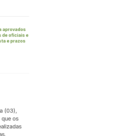
 aprovados
de oficiais e
ista e prazos
a (03),
l que os
ealizadas
as.