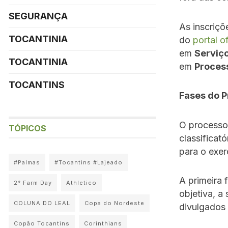
SEGURANÇA
As inscriçõ
TOCANTINIA
do
portal o
em
Serviç
TOCANTINIA
em
Proces
TOCANTINS
Fases do P
O processo 
TÓPICOS
classificat
para o exer
#Palmas
#Tocantins #Lajeado
A primeira
2° Farm Day
Athletico
objetiva, a
COLUNA DO LEAL
Copa do Nordeste
divulgados
Copão Tocantins
Corinthians