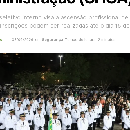
eletivo interno visa à ascensão profissional de
; inscrições podem ser realizadas até o dia 15 de
ão
03/06/2026
em
Segurança
Tempo de leitura: 2 minutos