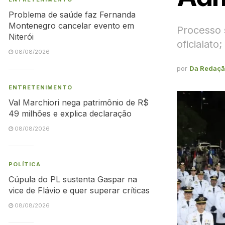
Problema de saúde faz Fernanda
Montenegro cancelar evento em
Processo s
Niterói
oficialato
08/08/2026
por
Da Redaç
ENTRETENIMENTO
Val Marchiori nega patrimônio de R$
49 milhões e explica declaração
08/08/2026
POLÍTICA
Cúpula do PL sustenta Gaspar na
vice de Flávio e quer superar críticas
08/08/2026