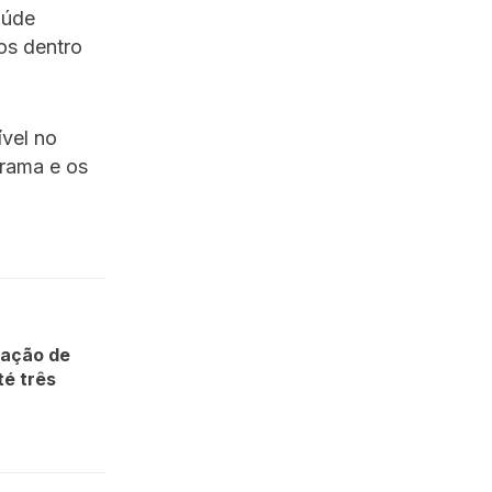
aúde
os dentro
ível no
grama e os
ração de
té três