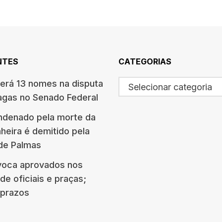
NTES
CATEGORIAS
terá 13 nomes na disputa
Selecionar categoria
agas no Senado Federal
ndenado pela morte da
eira é demitido pela
 de Palmas
oca aprovados nos
e oficiais e praças;
e prazos