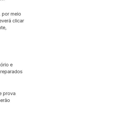
, por meio
everá clicar
te,
ório e
 preparados
e prova
serão