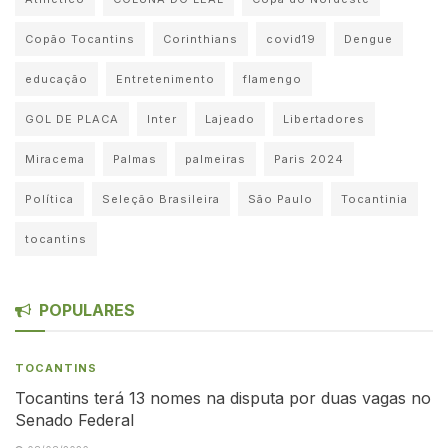
Copão Tocantins
Corinthians
covid19
Dengue
educação
Entretenimento
flamengo
GOL DE PLACA
Inter
Lajeado
Libertadores
Miracema
Palmas
palmeiras
Paris 2024
Política
Seleção Brasileira
São Paulo
Tocantinia
tocantins
POPULARES
TOCANTINS
Tocantins terá 13 nomes na disputa por duas vagas no
Senado Federal