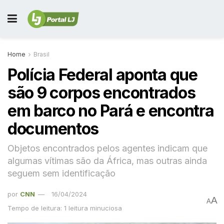
Home
Brasil
Polícia Federal aponta que
são 9 corpos encontrados
em barco no Pará e encontra
documentos
Objetos encontrados pelos agentes indicam que
algumas vítimas são da África, mas outras ainda
seguem sem identificação
por
CNN
16/04/2024
A
A
Tempo de leitura: 1 leitura minuciosa