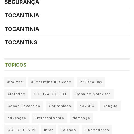
SEGURANÇA
TOCANTINIA
TOCANTINIA
TOCANTINS
TÓPICOS
#Palmas
#Tocantins #Lajeado
2° Farm Day
Athletico
COLUNA DO LEAL
Copa do Nordeste
Copão Tocantins
Corinthians
covid19
Dengue
educação
Entretenimento
flamengo
GOL DE PLACA
Inter
Lajeado
Libertadores