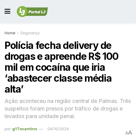
Home
Segurança
Polícia fecha delivery de
drogas e apreende R$ 100
mil em cocaína que iria
‘abastecer classe média
alta’
Ação aconteceu na região central de Palmas. Três
suspeitos foram presos por tráfico de drogas e
levados para unidade penal.
por
g1Tocantins
04/10/2024
A
A