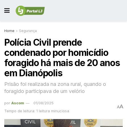
Home
Segurança
Polícia Civil prende
condenado por homicídio
foragido há mais de 20 anos
em Dianópolis
Prisão foi realizada na zona rural, quando o
foragido participava de um velório
por
Ascom
01/08/2025
A
A
Tempo de leitura: 1 leitura minuciosa