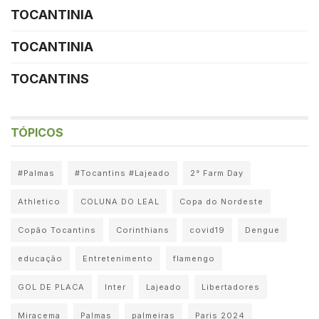
TOCANTINIA
TOCANTINIA
TOCANTINS
TÓPICOS
#Palmas
#Tocantins #Lajeado
2° Farm Day
Athletico
COLUNA DO LEAL
Copa do Nordeste
Copão Tocantins
Corinthians
covid19
Dengue
educação
Entretenimento
flamengo
GOL DE PLACA
Inter
Lajeado
Libertadores
Miracema
Palmas
palmeiras
Paris 2024