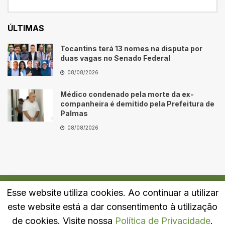
ÚLTIMAS
Tocantins terá 13 nomes na disputa por
duas vagas no Senado Federal
08/08/2026
Médico condenado pela morte da ex-
companheira é demitido pela Prefeitura de
Palmas
08/08/2026
Esse website utiliza cookies. Ao continuar a utilizar
Quem Somos
Fale Conosco
Política de Privacidade
este website está a dar consentimento à utilização
© 2024
Portal LJ
- Todos os direitos reservados.
de cookies. Visite nossa
Política de Privacidade
.