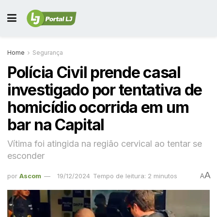
Home
Segurança
Polícia Civil prende casal
investigado por tentativa de
homicídio ocorrida em um
bar na Capital
Vítima foi atingida na região cervical ao tentar se
esconder
A
por
Ascom
19/12/2024
Tempo de leitura: 2 minutos
A