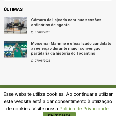
ÚLTIMAS
Câmara de Lajeado continua sessões
ordinárias de agosto
07/08/2026
Moisemar Marinho é oficializado candidato
à reeleição durante maior convenção
partidária da história do Tocantins
07/08/2026
Esse website utiliza cookies. Ao continuar a utilizar
Quem Somos
Fale Conosco
Política de Privacidade
este website está a dar consentimento à utilização
© 2024
Portal LJ
- Todos os direitos reservados.
de cookies. Visite nossa
Política de Privacidade
.