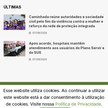
ÚLTIMAS
Caminhada reúne autoridades e sociedade
civil pelo fim da violência contra a mulher e
reforço da rede de proteção integrada
07/08/2026
Após acordo, hospitais mantêm
atendimento aos usuários do Plano Servir e
do SUS
07/08/2026
Esse website utiliza cookies. Ao continuar a utilizar
Quem Somos
Fale Conosco
Política de Privacidade
este website está a dar consentimento à utilização
© 2024
Portal LJ
- Todos os direitos reservados.
de cookies. Visite nossa
Política de Privacidade
.