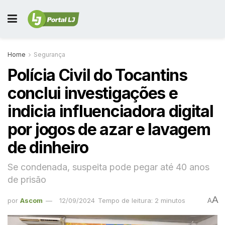
Home
Segurança
Polícia Civil do Tocantins
conclui investigações e
indicia influenciadora digital
por jogos de azar e lavagem
de dinheiro
Se condenada, suspeita pode pegar até 40 anos
de prisão
A
por
Ascom
12/09/2024
Tempo de leitura: 2 minutos
A