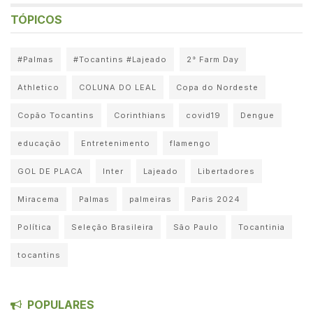
TÓPICOS
#Palmas
#Tocantins #Lajeado
2° Farm Day
Athletico
COLUNA DO LEAL
Copa do Nordeste
Copão Tocantins
Corinthians
covid19
Dengue
educação
Entretenimento
flamengo
GOL DE PLACA
Inter
Lajeado
Libertadores
Miracema
Palmas
palmeiras
Paris 2024
Política
Seleção Brasileira
São Paulo
Tocantinia
tocantins
POPULARES