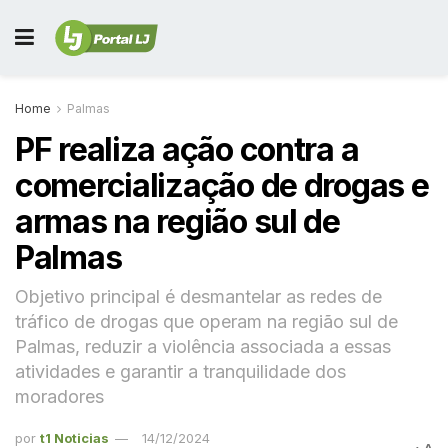
Home
Palmas
PF realiza ação contra a
comercialização de drogas e
armas na região sul de
Palmas
Objetivo principal é desmantelar as redes de
tráfico de drogas que operam na região sul de
Palmas, reduzir a violência associada a essas
atividades e garantir a tranquilidade dos
moradores
por
t1 Noticias
14/12/2024